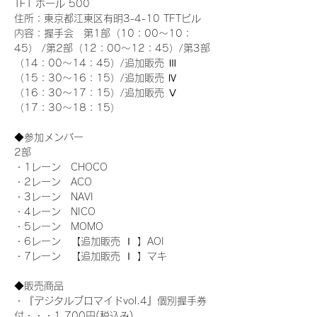
TFT ホール 500
住所：東京都江東区有明3-4-10 TFTビル
内容：握手会　第1部（10：00～10：
45） /第2部（12：00～12：45）/第3部
（14：00～14：45）/追加販売 Ⅲ 
（15：30～16：15）/追加販売 Ⅳ 
（16：30～17：15）/追加販売 Ⅴ 
（17：30～18：15）
◆参加メンバー
2部 
・1レーン　CHOCO
・2レーン　ACO
・3レーン　NAVI
・4レーン　NICO
・5レーン　MOMO
・6レーン　【追加販売 Ⅰ 】AOI
・7レーン　【追加販売 Ⅰ 】マキ
◆販売商品
・『デジタルブロマイドvol.4』個別握手券
付・・・1,700円(税込み)