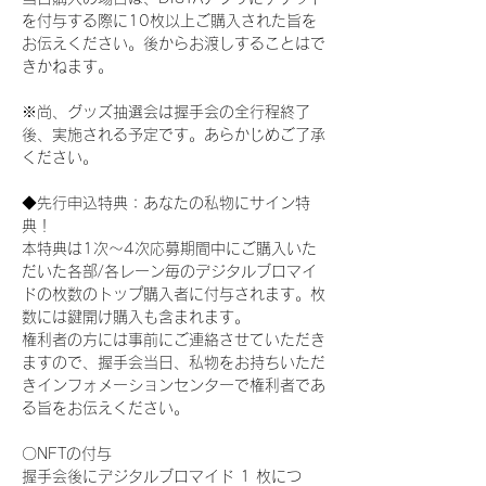
を付与する際に10枚以上ご購入された旨を
お伝えください。後からお渡しすることはで
きかねます。
※尚、グッズ抽選会は握手会の全行程終了
後、実施される予定です。あらかじめご了承
ください。
◆先行申込特典：あなたの私物にサイン特
典！
本特典は1次〜4次応募期間中にご購入いた
だいた各部/各レーン毎のデジタルブロマイ
ドの枚数のトップ購入者に付与されます。枚
数には鍵開け購入も含まれます。
権利者の方には事前にご連絡させていただき
ますので、握手会当日、私物をお持ちいただ
きインフォメーションセンターで権利者であ
る旨をお伝えください。
〇NFTの付与
握手会後にデジタルブロマイド 1 枚につ