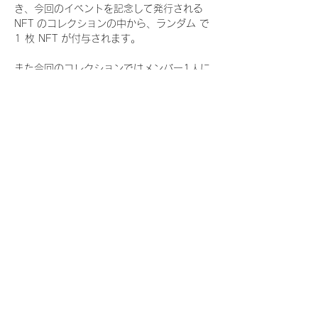
き、今回のイベントを記念して発行される 
NFT のコレクションの中から、ランダム で 
1 枚 NFT が付与されます。
また今回のコレクションではメンバー1人に
つき世界に3枚しか存在しない、特別仕様の
『レアNFT』に加え、メンバーにあなたの似
顔絵を描いてもらえる『にがおえ会参加
NFT』もご用意しております。こちらはメン
バー1人につき5枚が上限となっておりま
す。
今回発売される『デジタルブロマイド
vol.4』購入によって獲得できる NFT の種
類は下記となります。
『撮り下ろし秋コレクション NFT』
　WHITE SCORPION:11 種類の NFT
『撮り下ろし秋コレクション レアNFT』(メ
ンバー1人につき3枚上限の限定NFT)