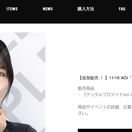
ITEMS
NEWS
購入方法
FAQ
【追加販売 Ⅰ 】11/16 A
販売商品
・『デジタルブロマイドvol.
商品やイベントの詳細、応募
さい。