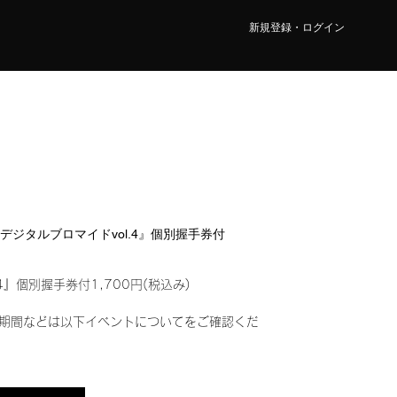
新規登録・ログイン
OI『デジタルブロマイドvol.4』個別握手券付
4』個別握手券付1,700円(税込み)
期間などは以下イベントについてをご確認くだ