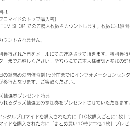
利は
ブロマイドのトップ購入者】
L ITEM SHOP でのご購入枚数をカウントします。枚数には
カウントされません。
得された旨をメールにてご連絡させて頂きます。権利獲得者はDIG
ターまでお越しください。そちらにてご本人様確認と参加の詳
日の鍵閉めの開催時刻15分前までにインフォメーションセン
が移行となります、ご容赦ください。
ッズ抽選券プレゼント特典
われるグッズ抽選会の参加券をプレゼントさせていただきます
SHOPでデジタルブロマイドを購入された方に「10枚購入ごとに1枚
マイドを購入された方に「まとめ買い10枚につき1枚」プレゼ