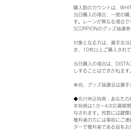
購入数のカウントは、WHITE S
当日購入の場合、一度の購
す。レーンが異なる場合でも、
SCORPIONのグッズ抽
対象となる方は、握手会当
き、10枚以上ご購入され
当日購入の場合は、DIS
しすることはできかねます
※尚、グッズ抽選会は握手
◆先行申込特典：あなたの
本特典は1次〜4次応募期
与されます。枚数には鍵開
権利者の方には事前にご連
ターで権利者である旨をお