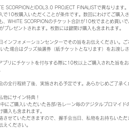
CORPIONとIDOL3.0 PROJECT FINALISTで異なります。
入で10枚購入いただくことが条件です。数回にわけてご購入
WHITE SCORPIONのチケット合計が10枚でまとめ買いであ
選券がプレゼントされます。枚数には鍵開け購入も含まれます。
日インフォメーションセンターでその旨をお伝えください。ご
ていた場合はグッズ抽選券（紙チケットとなります）をお渡し
TAアプリにチケットを付与する際に10枚以上ご購入された旨を
。
会の全行程終了後、実施される予定です。あらかじめご了承く
私物にサイン特典！
間中にご購入いただいた各部/各レーン毎のデジタルブロマイド
け購入も含まれます。
絡させていただきますので、握手会当日、私物をお持ちいただ
伝えください。