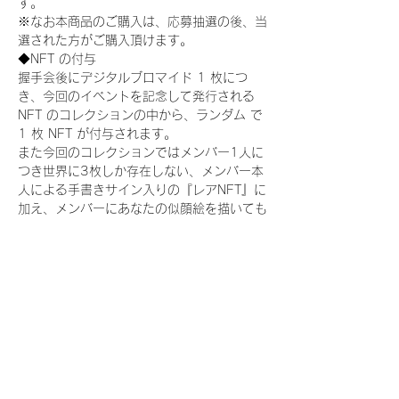
す。
※なお本商品のご購入は、応募抽選の後、当
選された方がご購入頂けます。
◆NFT の付与
握手会後にデジタルブロマイド 1 枚につ
き、今回のイベントを記念して発行される 
NFT のコレクションの中から、ランダム で 
1 枚 NFT が付与されます。
また今回のコレクションではメンバー1人に
つき世界に3枚しか存在しない、メンバー本
人による手書きサイン入りの『レアNFT』に
加え、メンバーにあなたの似顔絵を描いても
らえる『にがおえ会参加NFT』もご用意して
おります。こちらはメンバー1人につき5枚
が上限となっております。(にがおえ会は各
握手会後に開催されます。当選された方はサ
ポートセンターまでお越しいただき、その旨
をお伝えください。)
今回発売される『デジタルブロマイド
vol.2』購入によって獲得できる NFT の種
類は下記となります。
『撮り下ろし制服コレクション NFT』：