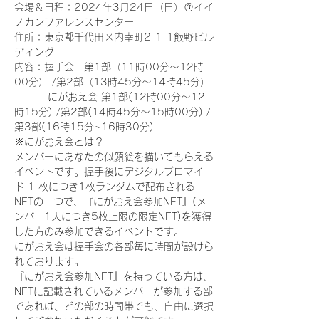
会場＆日程：2024年3月24日（日）＠イイ
ノカンファレンスセンター
住所：東京都千代田区内幸町2-1-1飯野ビル
ディング
内容：握手会　第1部（11時00分～12時
00分） /第2部（13時45分～14時45分）
　　　 にがおえ会 第1部(12時00分～12
時15分) /第2部(14時45分～15時00分) /
第3部(16時15分~16時30分)
※にがおえ会とは？
メンバーにあなたの似顔絵を描いてもらえる
イベントです。握手後にデジタルブロマイ
ド 1 枚につき1枚ランダムで配布される
NFTの一つで、『にがおえ会参加NFT』(メ
ンバー1人につき5枚上限の限定NFT)を獲得
した方のみ参加できるイベントです。
にがおえ会は握手会の各部毎に時間が設けら
れております。
『にがおえ会参加NFT』を持っている方は、
NFTに記載されているメンバーが参加する部
であれば、どの部の時間帯でも、自由に選択