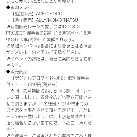
してご参加いただくことが可能です。
◆参加メンバー
・【追加販売】ACE/CHOCO
・【追加販売】ALLY/MOMO/NATSU
※追加販売レーンの握手会はIDOL3.0 
PROJECT 握手会第2部（15時00分～16時
00分）の時間帯にて開催されます。
※参加メンバーは都合により変更となる場合
がございますので予めご了承ください。 
※イベントの詳細は、後日ご案内をさせて頂
きます。
◆販売商品
・『デジタルブロマイドvol.2』個別握手券
付・・・1,650円(税込み)
　※同一応募期間における同じ部・同一レー
ンに関しまして、複数枚のご応募を可能とさ
せて頂きますが、1名様最大で50枚までの
ご当選を上限とさせて頂く予定です。またレ
ーンの申込数によっては、上限を調整させて
頂く場合がございますので、予めご了承くだ
さい。
※開催当日、ご当選されたお客様のご本人様