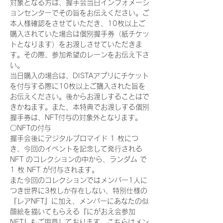
対象となる方は、握手会当日インフォメーシ
ョンセンターでその旨をお伝えください。ご
本人様確認をさせていただき、10枚以上ご
購入されていた場合は個別握手券（紙チケッ
トとなります）をお渡しさせていただきま
す。その際、参加希望のレーンをお伝え下さ
い。
当日購入の場合は、DISTAアプリにチケット
を付与する際に10枚以上ご購入された旨を
お伝えください。後からお渡しすることはで
きかねます。また、本特典でお渡しする個別
握手券は、NFT付与の対象外となります。
〇NFTの付与
握手会後にデジタルブロマイド 1 枚につ
き、今回のイベントを記念して発行される 
NFT のコレクションの中から、ランダム で 
1 枚 NFT が付与されます。
また今回のコレクションではメンバー1人に
つき世界に3枚しか存在しない、特別仕様の
『レアNFT』に加え、メンバーにあなたの似
顔絵を描いてもらえる『にがおえ会参加
NFT』もご用意しております。こちらはメン