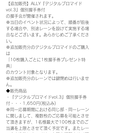
【追加販売】ALLY『デジタルブロマイド
vol.3』個別握手券付
の握手会が開催されます。
※当日のイベント状況によって、順番が前後
する場合や、別途レーンを設けて実施する場
合などございます。あらかじめご了承くださ
い。
※追加販売分のデジタルブロマイドのご購入
は
「10枚購入ごとに1枚握手券プレゼント特
典」
のカウント対象となります。
※追加販売分のレーンでは鍵閉めは行いませ
ん。
◆販売商品
・『デジタルブロマイドvol.3』個別握手券
付・・・1,650円(税込み)
※同一応募期間における同じ部・同一レーン
に関しまして、複数枚のご応募を可能とさせ
て頂きますが、1名様最大で100枚までのご
当選を上限とさせて頂く予定です。またレー