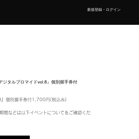
新規登録・ログイン
I『デジタルブロマイドvol.8』個別握手券付
8』個別握手券付1,700円(税込み)
期間などは以下イベントについてをご確認くだ