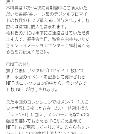
典！
本特典は1次〜4次応募期間中にご購入いた
だいた各部/各レーン毎のデジタルブロマイ
ドの枚数のトップ購入者に付与されます。枚
数には鍵開け購入も含まれます。
権利者の方には事前にご連絡させていただき
ますので、握手会当日、私物をお持ちいただ
きインフォメーションセンターで権利者であ
る旨をお伝えください。
〇NFTの付与
握手会後にデジタルブロマイド 1 枚につ
き、今回のイベントを記念して発行される 
NFT のコレクションの中から、ランダムで 
1 枚 NFT が付与されます。
また今回のコレクションではメンバー1人に
つき世界に3枚しか存在しない、特別仕様の
『レアNFT』に加え、メンバーにあなたの似
顔絵を描いてもらえる『にがおえ会参加
NFT』もご用意しております。こちらもメン
バー1人につき3枚が上限となっておりま