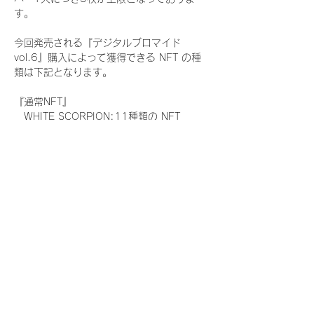
す。
今回発売される『デジタルブロマイド
vol.6』購入によって獲得できる NFT の種
類は下記となります。
『通常NFT』
　WHITE SCORPION:11種類の NFT
『レアNFT』(メンバー1人につき3枚上限の
限定NFT)
　WHITE SCORPION:11種類の NFT(メン
バー本人による手書きのコメントとサイン
入)
『SR NFT』(メンバー1人につき1枚上限の
限定NFT)
　WHITE SCORPION:11種類の NFT(メン
バー本人による手書きのコメントとサイン
入)