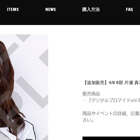
ITEMS
NEWS
購入方法
FAQ
【追加販売】4/6 6部 片瀬
販売商品
・『デジタルブロマイドvol.
商品やイベントの詳細、応募
さい。