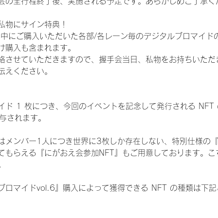
会の全行程終了後、実施される予定です。あらかじめご了承く
私物にサイン特典！
間中にご購入いただいた各部/各レーン毎のデジタルブロマイド
け購入も含まれます。
絡させていただきますので、握手会当日、私物をお持ちいただ
伝えください。
ド 1 枚につき、今回のイベントを記念して発行される NFT
が付与されます。
はメンバー1人につき世界に3枚しか存在しない、特別仕様の『
てもらえる『にがおえ会参加NFT』もご用意しております。こ
。
ロマイドvol.6』購入によって獲得できる NFT の種類は下