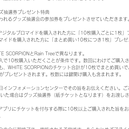
ッズ抽選券プレゼント特典
われるグッズ抽選会の参加券をプレゼントさせていただきます
SHOPでデジタルブロマイドを購入された方に「10枚購入ごとに1枚
マイドを購入された方に「まとめ買い10枚につき1枚」プレゼ
SCORPIONとRain Treeで異なります。
入で10枚購入いただくことが条件です。数回にわけてご購入
WHITE SCORPIONのチケット合計が10枚でまとめ買いであ
選券がプレゼントされます。枚数には鍵開け購入も含まれます。
日インフォメーションセンターでその旨をお伝えください。ご
ていた場合はグッズ抽選券（紙チケットとなります）をお渡し
TAアプリにチケットを付与する際に10枚以上ご購入された旨を
。