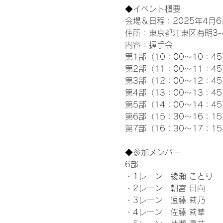
◆イベント概要 
会場＆日程：2025年4月6
住所：東京都江東区有明3-4-
内容：握手会
第1部（10：00～10：45
第2部（11：00～11：4
第3部（12：00～12：4
第4部（13：00～13：4
第5部（14：00～14：4
第6部（15：30～16：1
第7部（16：30～17：1
◆参加メンバー
6部 
・1レーン　綾瀬 ことり
・2レーン　朝宮 日向
・3レーン　遠藤 莉乃
・4レーン　佐藤 莉華