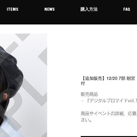
ITEMS
NEWS
購入方法
FAQ
【追加販売】12/20 7部 朝
付
販売商品
・『デジタルブロマイドvol.
商品やイベントの詳細、応募
さい。