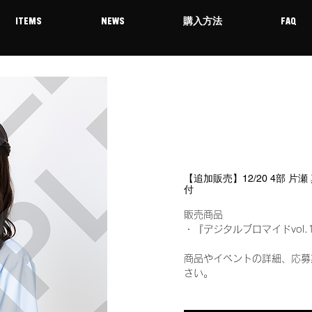
ITEMS
NEWS
購入方法
FAQ
【追加販売】12/20 4部 片
付
販売商品
・『デジタルブロマイドvol.
商品やイベントの詳細、応募
さい。