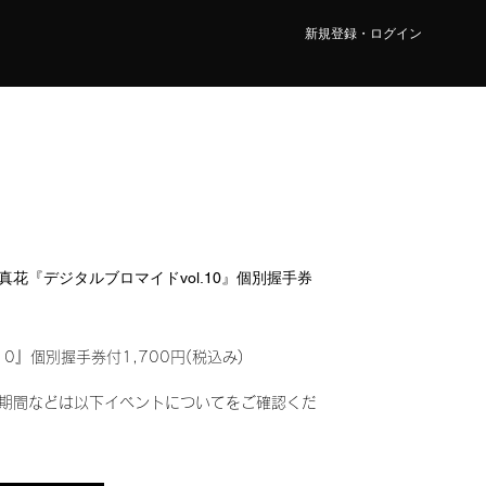
新規登録・ログイン
瀬 真花『デジタルブロマイドvol.10』個別握手券
10』個別握手券付1,700円(税込み)
期間などは以下イベントについてをご確認くだ