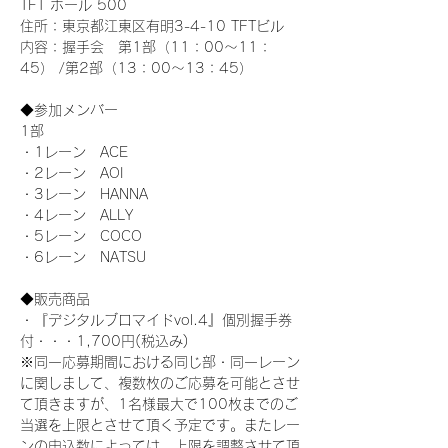
TFT ホール 500
住所：東京都江東区有明3-4-10 TFTビル
内容：握手会　第1部（11：00～11：
45） /第2部（13：00～13：45）
◆参加メンバー
1部 
・1レーン　ACE
・2レーン　AOI
・3レーン　HANNA
・4レーン　ALLY
・5レーン　COCO
・6レーン　NATSU
◆販売商品
・『デジタルブロマイドvol.4』個別握手券
付・・・1,700円(税込み)
※同一応募期間における同じ部・同一レーン
に関しまして、複数枚のご応募を可能とさせ
て頂きますが、1名様最大で100枚までのご
当選を上限とさせて頂く予定です。またレー
ンの申込数によっては、上限を調整させて頂