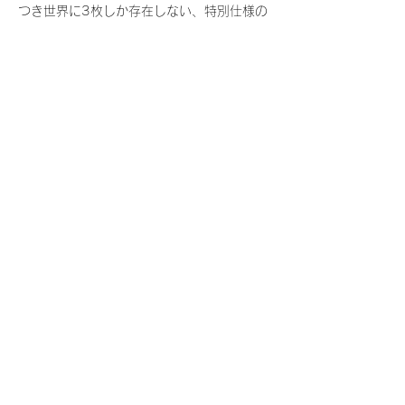
つき世界に3枚しか存在しない、特別仕様の
『レアNFT』に加え、メンバーにあなたの似
顔絵を描いてもらえる『にがおえ会参加
NFT』もご用意しております。こちらはメン
バー1人につき5枚が上限となっておりま
す。
今回発売される『デジタルブロマイド
vol.4』購入によって獲得できる NFT の種
類は下記となります。
『撮り下ろし秋コレクション NFT』
　WHITE SCORPION:11 種類の NFT
『撮り下ろし秋コレクション レアNFT』(メ
ンバー1人につき3枚上限の限定NFT)
　WHITE SCORPION:11 種類の NFT(メン
バー本人による手書きのコメントとサイン
入)
『にがおえ会参加NFT』(メンバー1人につ