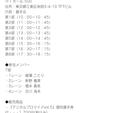
TFT ホール 500
住所：東京都江東区有明3-4-10 TFTビル
内容：握手会
第1部（10：00～10：45） 
第2部（11：00～11：45）
第3部（12：00～12：45）
第4部（13：00～13：45）
第5部（14：00～14：45）
第6部（15：30～16：15）
第7部（16：30～17：15）
第8部（17：30～18：15）
◆参加メンバー
7部
・1レーン　綾瀬 ことり
・2レーン　新野 楓果
・3レーン　橋本 真希
・4レーン　吉川 海未
◆販売商品
・『デジタルブロマイドvol.5』個別握手券
付・・・1,700円(税込み)