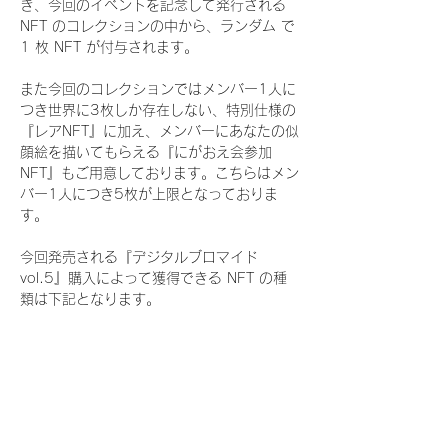
き、今回のイベントを記念して発行される 
NFT のコレクションの中から、ランダム で 
1 枚 NFT が付与されます。
また今回のコレクションではメンバー1人に
つき世界に3枚しか存在しない、特別仕様の
『レアNFT』に加え、メンバーにあなたの似
顔絵を描いてもらえる『にがおえ会参加
NFT』もご用意しております。こちらはメン
バー1人につき5枚が上限となっておりま
す。
今回発売される『デジタルブロマイド
vol.5』購入によって獲得できる NFT の種
類は下記となります。
『通常NFT』
　Rain Tree:16種類のNFT
『レアNFT』(メンバー1人につき3枚上限の
限定NFT)
　Rain Tree:16種類のNFT(メンバー本人に