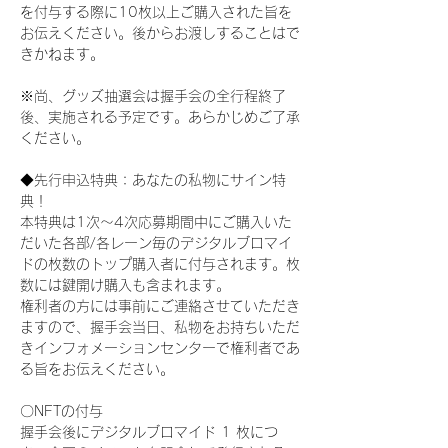
を付与する際に10枚以上ご購入された旨を
お伝えください。後からお渡しすることはで
きかねます。
※尚、グッズ抽選会は握手会の全行程終了
後、実施される予定です。あらかじめご了承
ください。
◆先行申込特典：あなたの私物にサイン特
典！
本特典は1次〜4次応募期間中にご購入いた
だいた各部/各レーン毎のデジタルブロマイ
ドの枚数のトップ購入者に付与されます。枚
数には鍵開け購入も含まれます。
権利者の方には事前にご連絡させていただき
ますので、握手会当日、私物をお持ちいただ
きインフォメーションセンターで権利者であ
る旨をお伝えください。
〇NFTの付与
握手会後にデジタルブロマイド 1 枚につ