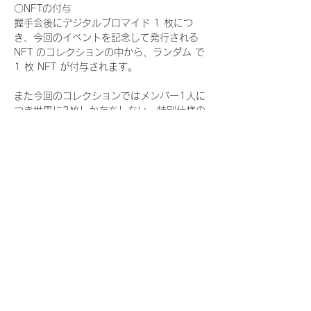
〇NFTの付与
握手会後にデジタルブロマイド 1 枚につ
き、今回のイベントを記念して発行される 
NFT のコレクションの中から、ランダム で 
1 枚 NFT が付与されます。
また今回のコレクションではメンバー1人に
つき世界に3枚しか存在しない、特別仕様の
『レアNFT』に加え、メンバーにあなたの似
顔絵を描いてもらえる『にがおえ会参加
NFT』もご用意しております。こちらはメン
バー1人につき5枚が上限となっておりま
す。
今回発売される『デジタルブロマイド
vol.4』購入によって獲得できる NFT の種
類は下記となります。
『撮り下ろし秋コレクション NFT』
　IDOL3.0 PROJECT FINALIST:17種類の
NFT