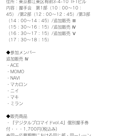
住所：東京都江東区有明3-4-10 TFTビル
内容：握手会　第1部（10：00～10：
45） /第2部（12：00～12：45）/第3部
（14：00～14：45）/追加販売 Ⅲ 
（15：30～16：15）/追加販売 Ⅳ 
（16：30～17：15）/追加販売 Ⅴ 
（17：30～18：15）
◆参加メンバー
追加販売 Ⅳ
・ACE
・MOMO
・NAVI
・マカロン
・ニイ
・マキ
・ミラン
◆販売商品
・『デジタルブロマイドvol.4』個別握手券
付・・・1,700円(税込み)
※同一応募期間における同じ部・同一レーン