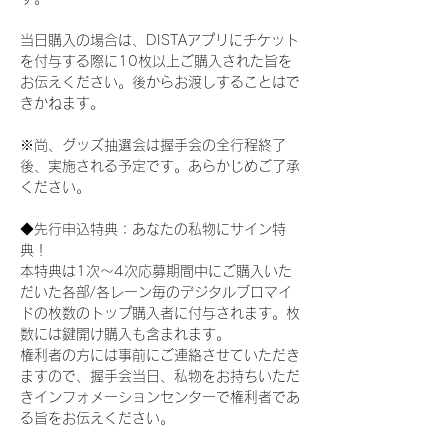
当日購入の場合は、DISTAアプリにチケット
を付与する際に10枚以上ご購入された旨を
お伝えください。後からお渡しすることはで
きかねます。
※尚、グッズ抽選会は握手会の全行程終了
後、実施される予定です。あらかじめご了承
ください。
◆先行申込特典：あなたの私物にサイン特
典！
本特典は1次〜4次応募期間中にご購入いた
だいた各部/各レーン毎のデジタルブロマイ
ドの枚数のトップ購入者に付与されます。枚
数には鍵開け購入も含まれます。
権利者の方には事前にご連絡させていただき
ますので、握手会当日、私物をお持ちいただ
きインフォメーションセンターで権利者であ
る旨をお伝えください。