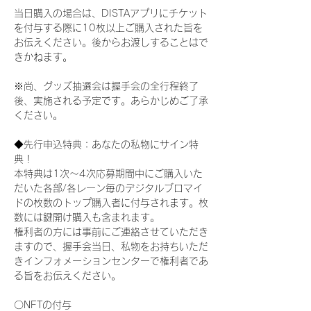
当日購入の場合は、DISTAアプリにチケット
を付与する際に10枚以上ご購入された旨を
お伝えください。後からお渡しすることはで
きかねます。
※尚、グッズ抽選会は握手会の全行程終了
後、実施される予定です。あらかじめご了承
ください。
◆先行申込特典：あなたの私物にサイン特
典！
本特典は1次〜4次応募期間中にご購入いた
だいた各部/各レーン毎のデジタルブロマイ
ドの枚数のトップ購入者に付与されます。枚
数には鍵開け購入も含まれます。
権利者の方には事前にご連絡させていただき
ますので、握手会当日、私物をお持ちいただ
きインフォメーションセンターで権利者であ
る旨をお伝えください。
〇NFTの付与