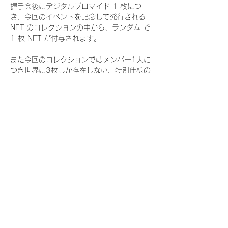
握手会後にデジタルブロマイド 1 枚につ
き、今回のイベントを記念して発行される 
NFT のコレクションの中から、ランダム で 
1 枚 NFT が付与されます。
また今回のコレクションではメンバー1人に
つき世界に3枚しか存在しない、特別仕様の
『レアNFT』に加え、メンバーにあなたの似
顔絵を描いてもらえる『にがおえ会参加
NFT』もご用意しております。こちらはメン
バー1人につき5枚が上限となっておりま
す。
今回発売される『デジタルブロマイド
vol.4』購入によって獲得できる NFT の種
類は下記となります。
『撮り下ろし秋コレクション NFT』
　IDOL3.0 PROJECT FINALIST:17種類の
NFT