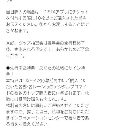
当日購入の場合は、DISTAアプリにチケット
を付与する際に10枚以上ご購入された旨を
お伝えください。後からお渡しすることはで
きかねます。
※尚、グッズ抽選会は握手会の全行程終了
後、実施される予定です。あらかじめご了承
ください。
◆先行申込特典：あなたの私物にサイン特
典！
本特典は1次〜4次応募期間中にご購入いた
だいた各部/各レーン毎のデジタルブロマイ
ドの枚数のトップ購入者に付与されます。枚
数には鍵開け購入も含まれます。
権利者の方には事前にご連絡させていただき
ますので、握手会当日、私物をお持ちいただ
きインフォメーションセンターで権利者であ
る旨をお伝えください。