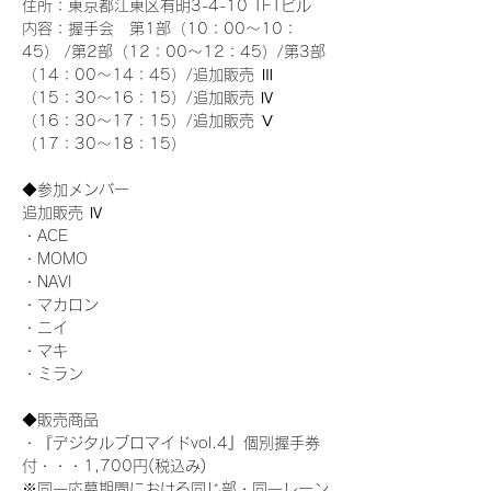
住所：東京都江東区有明3-4-10 TFTビル
内容：握手会　第1部（10：00～10：
45） /第2部（12：00～12：45）/第3部
（14：00～14：45）/追加販売 Ⅲ 
（15：30～16：15）/追加販売 Ⅳ 
（16：30～17：15）/追加販売 Ⅴ 
（17：30～18：15）
◆参加メンバー
追加販売 Ⅳ
・ACE
・MOMO
・NAVI
・マカロン
・ニイ
・マキ
・ミラン
◆販売商品
・『デジタルブロマイドvol.4』個別握手券
付・・・1,700円(税込み)
※同一応募期間における同じ部・同一レーン