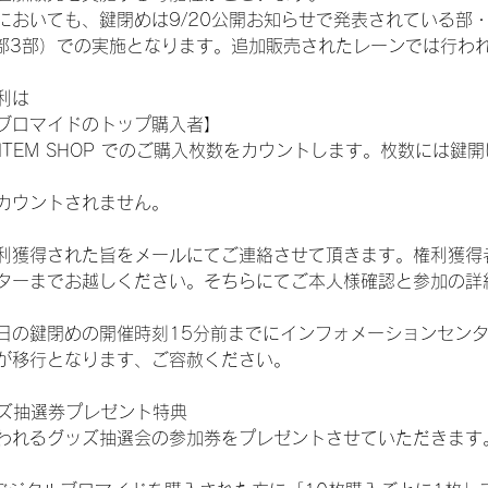
おいても、鍵閉めは9/20公開お知らせで発表されている部・レー
ST:1部2部3部）での実施となります。追加販売されたレーンでは行
利は
ブロマイドのトップ購入者】
L ITEM SHOP でのご購入枚数をカウントします。枚数には
カウントされません。
得された旨をメールにてご連絡させて頂きます。権利獲得者はDIG
ターまでお越しください。そちらにてご本人様確認と参加の詳
日の鍵閉めの開催時刻15分前までにインフォメーションセン
が移行となります、ご容赦ください。
ッズ抽選券プレゼント特典
われるグッズ抽選会の参加券をプレゼントさせていただきます