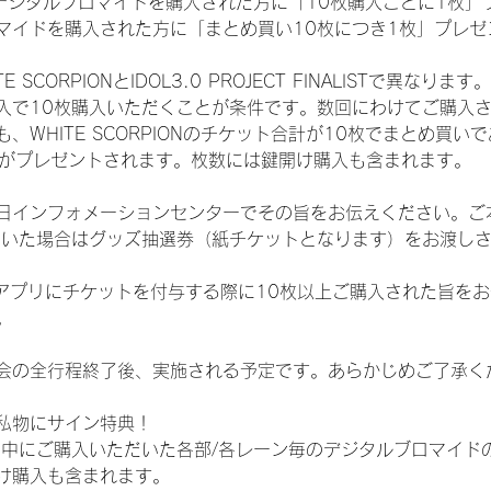
SHOPでデジタルブロマイドを購入された方に「10枚購入ごとに1枚
マイドを購入された方に「まとめ買い10枚につき1枚」プレゼ
CORPIONとIDOL3.0 PROJECT FINALISTで異なります。
入で10枚購入いただくことが条件です。数回にわけてご購入
WHITE SCORPIONのチケット合計が10枚でまとめ買いであ
選券がプレゼントされます。枚数には鍵開け購入も含まれます。
日インフォメーションセンターでその旨をお伝えください。ご
ていた場合はグッズ抽選券（紙チケットとなります）をお渡し
TAアプリにチケットを付与する際に10枚以上ご購入された旨を
。
会の全行程終了後、実施される予定です。あらかじめご了承く
私物にサイン特典！
間中にご購入いただいた各部/各レーン毎のデジタルブロマイド
け購入も含まれます。