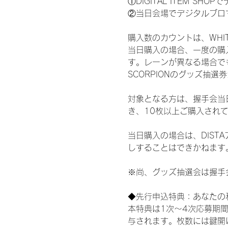
①DIGITAL ITEM 
②当日会場でデジタルブロ
購入数のカウントは、WHITE S
当日購入の場合、一度の購
す。レーンが異なる場合でも、
SCORPIONのグッズ抽
対象となる方は、握手会当
き、10枚以上ご購入され
当日購入の場合は、DIS
しすることはできかねます
※尚、グッズ抽選会は握手
◆先行申込特典：あなたの
本特典は1次〜4次応募期
与されます。枚数には鍵開