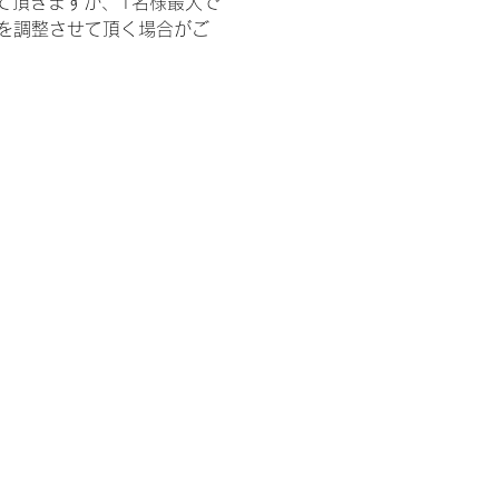
て頂きますが、1名様最大で
を調整させて頂く場合がご