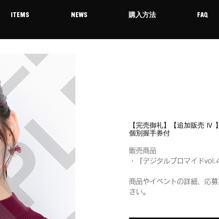
ITEMS
NEWS
購入方法
FAQ
【完売御礼】【追加販売 Ⅳ 】1
個別握手券付
販売商品
・『デジタルブロマイドvol.
商品やイベントの詳細、応募
さい。