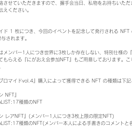
絡させていただきますので、握手会当日、私物をお持ちいただ
伝えください。
ド 1 枚につき、今回のイベントを記念して発行される NFT
が付与されます。
はメンバー1人につき世界に3枚しか存在しない、特別仕様の『
てもらえる『にがおえ会参加NFT』もご用意しております。こ
。
ロマイドvol.4』購入によって獲得できる NFT の種類は下
 NFT』
NALIST:17種類のNFT
 レアNFT』(メンバー1人につき3枚上限の限定NFT)
 FINALIST:17種類のNFT(メンバー本人による手書きのコメントと