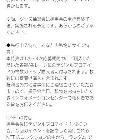
きかねます。
※尚、グッズ抽選会は握手会の全行程終了
後、実施される予定です。あらかじめご了承
ください。
◆先行申込特典：あなたの私物にサイン特
典！
本特典は1次〜4次応募期間中にご購入いた
だいた各部/各レーン毎のデジタルブロマイ
ドの枚数のトップ購入者に付与されます。枚
数には鍵開け購入も含まれます。
権利者の方には事前にご連絡させていただき
ますので、握手会当日、私物をお持ちいただ
きインフォメーションセンターで権利者であ
る旨をお伝えください。
〇NFTの付与
握手会後にデジタルブロマイド 1 枚につ
き、今回のイベントを記念して発行される 
NFT のコレクションの中から、ランダム で 