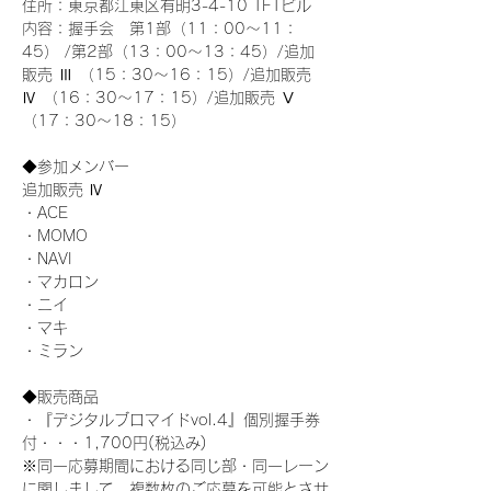
住所：東京都江東区有明3-4-10 TFTビル
内容：握手会　第1部（11：00～11：
45） /第2部（13：00～13：45）/追加
販売 Ⅲ （15：30～16：15）/追加販売 
Ⅳ （16：30～17：15）/追加販売 Ⅴ 
（17：30～18：15）
◆参加メンバー
追加販売 Ⅳ
・ACE
・MOMO
・NAVI
・マカロン
・ニイ
・マキ
・ミラン
◆販売商品
・『デジタルブロマイドvol.4』個別握手券
付・・・1,700円(税込み)
※同一応募期間における同じ部・同一レーン
に関しまして、複数枚のご応募を可能とさせ