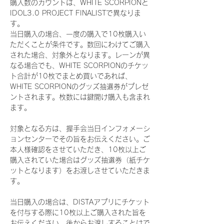
購入数のカウントは、WHITE SCORPIONと
IDOL3.0 PROJECT FINALISTで異なりま
す。
当日購入の場合、一度の購入で10枚購入い
ただくことが条件です。数回にわけてご購入
された場合、対象外となります。レーンが異
なる場合でも、WHITE SCORPIONのチケッ
ト合計が10枚でまとめ買いであれば、
WHITE SCORPIONのグッズ抽選券がプレゼ
ントされます。枚数には鍵開け購入も含まれ
ます。
対象となる方は、握手会当日インフォメーシ
ョンセンターでその旨をお伝えください。ご
本人様確認をさせていただき、10枚以上ご
購入されていた場合はグッズ抽選券（紙チケ
ットとなります）をお渡しさせていただきま
す。
当日購入の場合は、DISTAアプリにチケット
を付与する際に10枚以上ご購入された旨を
お伝えください。後からお渡しすることはで