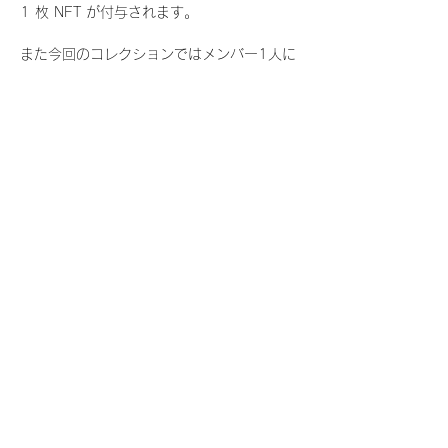
1 枚 NFT が付与されます。
また今回のコレクションではメンバー1人に
つき世界に3枚しか存在しない、特別仕様の
『レアNFT』に加え、メンバーにあなたの似
顔絵を描いてもらえる『にがおえ会参加
NFT』もご用意しております。こちらはメン
バー1人につき5枚が上限となっておりま
す。
今回発売される『デジタルブロマイド
vol.4』購入によって獲得できる NFT の種
類は下記となります。
『撮り下ろし秋コレクション NFT』
　WHITE SCORPION:11 種類の NFT
『撮り下ろし秋コレクション レアNFT』(メ
ンバー1人につき3枚上限の限定NFT)
　WHITE SCORPION:11 種類の NFT(メン
バー本人による手書きのコメントとサイン