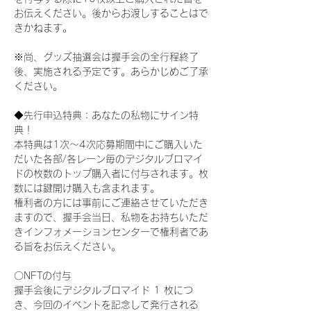
お伝えください。後からお渡しすることはで
きかねます。
※尚、グッズ抽選会は握手会の全行程終了
後、実施される予定です。あらかじめご了承
ください。
◆先行申込特典：あなたの私物にサイン特
典！
本特典は1次〜4次応募期間中にご購入いた
だいた各部/各レーン毎のデジタルブロマイ
ドの枚数のトップ購入者に付与されます。枚
数には鍵開け購入も含まれます。
権利者の方には事前にご連絡させていただき
ますので、握手会当日、私物をお持ちいただ
きインフォメーションセンターで権利者であ
る旨をお伝えください。
〇NFTの付与
握手会後にデジタルブロマイド 1 枚につ
き、今回のイベントを記念して発行される 