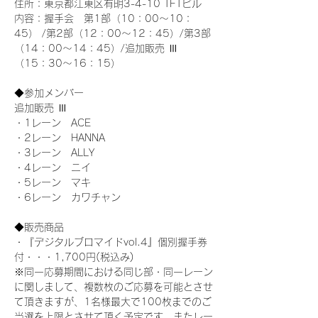
住所：東京都江東区有明3-4-10 TFTビル
内容：握手会　第1部（10：00～10：
45） /第2部（12：00～12：45）/第3部
（14：00～14：45）/追加販売 Ⅲ 
（15：30～16：15）
◆参加メンバー
追加販売 Ⅲ
・1レーン　ACE
・2レーン　HANNA
・3レーン　ALLY
・4レーン　ニイ
・5レーン　マキ
・6レーン　カワチャン
◆販売商品
・『デジタルブロマイドvol.4』個別握手券
付・・・1,700円(税込み)
※同一応募期間における同じ部・同一レーン
に関しまして、複数枚のご応募を可能とさせ
て頂きますが、1名様最大で100枚までのご
当選を上限とさせて頂く予定です。またレー