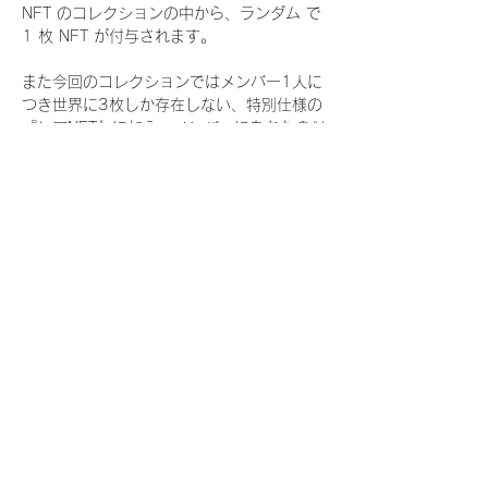
NFT のコレクションの中から、ランダム で 
1 枚 NFT が付与されます。
また今回のコレクションではメンバー1人に
つき世界に3枚しか存在しない、特別仕様の
『レアNFT』に加え、メンバーにあなたの似
顔絵を描いてもらえる『にがおえ会参加
NFT』もご用意しております。こちらはメン
バー1人につき5枚が上限となっておりま
す。
今回発売される『デジタルブロマイド
vol.4』購入によって獲得できる NFT の種
類は下記となります。
『撮り下ろし秋コレクション NFT』
　IDOL3.0 PROJECT FINALIST:17種類の
NFT
『撮り下ろし秋コレクション レアNFT』(メ
ンバー1人につき3枚上限の限定NFT)