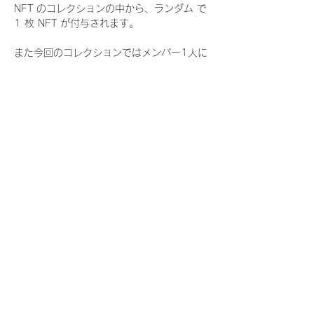
NFT のコレクションの中から、ランダム で 
1 枚 NFT が付与されます。
また今回のコレクションではメンバー1人に
つき世界に3枚しか存在しない、特別仕様の
『レアNFT』に加え、メンバーにあなたの似
顔絵を描いてもらえる『にがおえ会参加
NFT』もご用意しております。こちらはメン
バー1人につき5枚が上限となっておりま
す。
今回発売される『デジタルブロマイド
vol.4』購入によって獲得できる NFT の種
類は下記となります。
『撮り下ろし秋コレクション NFT』
　WHITE SCORPION:11 種類の NFT
『撮り下ろし秋コレクション レアNFT』(メ
ンバー1人につき3枚上限の限定NFT)
　WHITE SCORPION:11 種類の NFT(メン