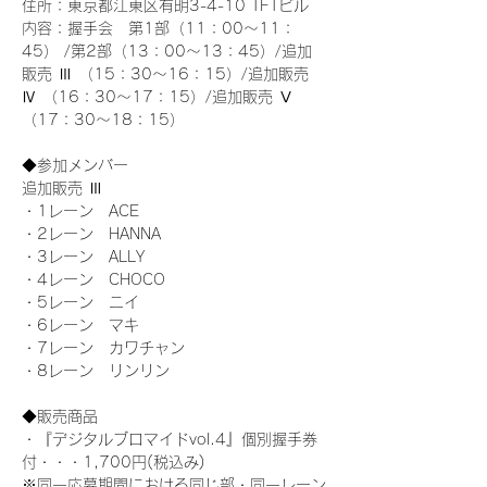
住所：東京都江東区有明3-4-10 TFTビル
内容：握手会　第1部（11：00～11：
45） /第2部（13：00～13：45）/追加
販売 Ⅲ （15：30～16：15）/追加販売 
Ⅳ （16：30～17：15）/追加販売 Ⅴ 
（17：30～18：15）
◆参加メンバー
追加販売 Ⅲ
・1レーン　ACE
・2レーン　HANNA
・3レーン　ALLY
・4レーン　CHOCO
・5レーン　ニイ
・6レーン　マキ
・7レーン　カワチャン
・8レーン　リンリン
◆販売商品
・『デジタルブロマイドvol.4』個別握手券
付・・・1,700円(税込み)
※同一応募期間における同じ部・同一レーン