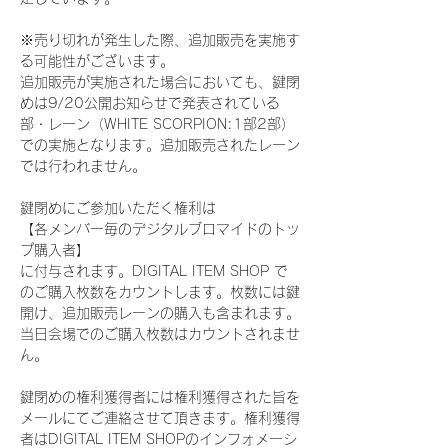
※売り切れが発生した際、追加販売を実施す
る可能性がございます。
追加販売が実施された場合においても、鍵閉
めは9/20公開お知らせで発表されている
部・レーン（WHITE SCORPION:1部2部）
での実施となります。追加販売されたレーン
では行われません。
鍵閉めにご参加いただく権利は
【各メンバー毎のデジタルブロマイドのトッ
プ購入者】
に付与されます。DIGITAL ITEM SHOP で
のご購入枚数をカウントします。枚数には鍵
開け、追加販売レーンの購入も含まれます。
当日会場でのご購入枚数はカウントされませ
ん。
鍵閉めの権利獲得者には権利獲得された旨を
メールにてご連絡させて頂きます。権利獲得
者はDIGITAL ITEM SHOPのインフォメーシ