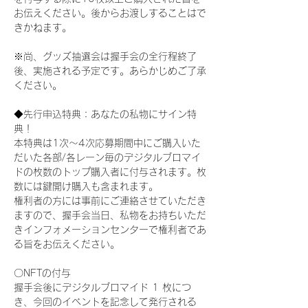
お伝えください。後からお渡しすることはで
きかねます。
※尚、グッズ抽選会は握手会の全行程終了
後、実施される予定です。あらかじめご了承
ください。
◆先行申込特典：あなたの私物にサイン特
典！
本特典は1次〜4次応募期間中にご購入いた
だいた各部/各レーン毎のデジタルブロマイ
ドの枚数のトップ購入者に付与されます。枚
数には鍵開け購入も含まれます。
権利者の方には事前にご連絡させていただき
ますので、握手会当日、私物をお持ちいただ
きインフォメーションセンターで権利者であ
る旨をお伝えください。
〇NFTの付与
握手会後にデジタルブロマイド 1 枚につ
き、今回のイベントを記念して発行される 