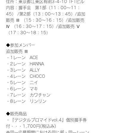
住所：東京都江東区有明3-4-10 TFTビル
内容：握手会　第1部（11：00～11：
45） /第2部（13：00～13：45）/追加
販売 Ⅲ （15：30～16：15）/追加販売 
Ⅳ （16：30～17：15）/追加販売 Ⅴ 
（17：30～18：15）
◆参加メンバー
追加販売 Ⅲ
・1レーン　ACE
・2レーン　HANNA
・3レーン　ALLY
・4レーン　CHOCO
・5レーン　ニイ
・6レーン　マキ
・7レーン　カワチャン
・8レーン　リンリン
◆販売商品
・『デジタルブロマイドvol.4』個別握手券
付・・・1,700円(税込み)
※同一応募期間における同じ部・同一レーン