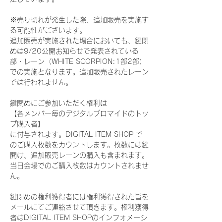
※売り切れが発生した際、追加販売を実施す
る可能性がございます。
追加販売が実施された場合においても、鍵閉
めは9/20公開お知らせで発表されている
部・レーン（WHITE SCORPION:1部2部）
での実施となります。追加販売されたレーン
では行われません。
鍵閉めにご参加いただく権利は
【各メンバー毎のデジタルブロマイドのトッ
プ購入者】
に付与されます。DIGITAL ITEM SHOP で
のご購入枚数をカウントします。枚数には鍵
開け、追加販売レーンの購入も含まれます。
当日会場でのご購入枚数はカウントされませ
ん。
鍵閉めの権利獲得者には権利獲得された旨を
メールにてご連絡させて頂きます。権利獲得
者はDIGITAL ITEM SHOPのインフォメーシ