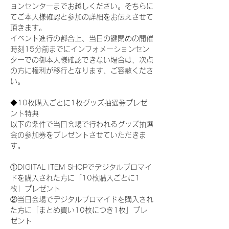
ョンセンターまでお越しください。そちらに
てご本人様確認と参加の詳細をお伝えさせて
頂きます。
イベント進行の都合上、当日の鍵閉めの開催
時刻15分前までにインフォメーションセン
ターでの御本人様確認できない場合は、次点
の方に権利が移行となります、ご容赦くださ
い。
◆10枚購入ごとに1枚グッズ抽選券プレゼ
ント特典
以下の条件で当日会場で行われるグッズ抽選
会の参加券をプレゼントさせていただきま
す。
①DIGITAL ITEM SHOPでデジタルブロマイ
ドを購入された方に「10枚購入ごとに1
枚」プレゼント
②当日会場でデジタルブロマイドを購入され
た方に「まとめ買い10枚につき1枚」プレ
ゼント