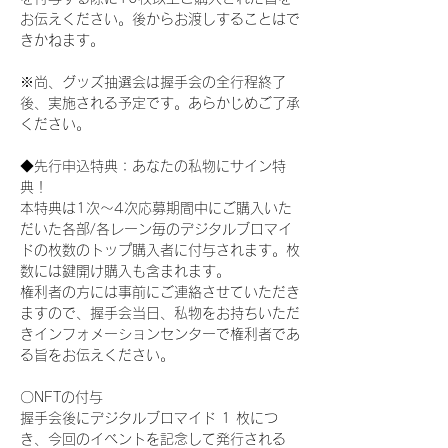
お伝えください。後からお渡しすることはで
きかねます。
※尚、グッズ抽選会は握手会の全行程終了
後、実施される予定です。あらかじめご了承
ください。
◆先行申込特典：あなたの私物にサイン特
典！
本特典は1次〜4次応募期間中にご購入いた
だいた各部/各レーン毎のデジタルブロマイ
ドの枚数のトップ購入者に付与されます。枚
数には鍵開け購入も含まれます。
権利者の方には事前にご連絡させていただき
ますので、握手会当日、私物をお持ちいただ
きインフォメーションセンターで権利者であ
る旨をお伝えください。
〇NFTの付与
握手会後にデジタルブロマイド 1 枚につ
き、今回のイベントを記念して発行される 