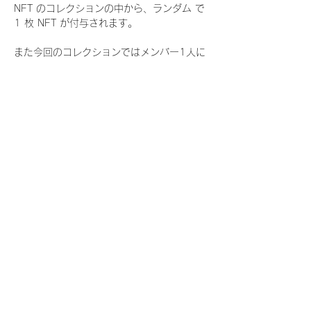
NFT のコレクションの中から、ランダム で 
1 枚 NFT が付与されます。
また今回のコレクションではメンバー1人に
つき世界に3枚しか存在しない、特別仕様の
『レアNFT』に加え、メンバーにあなたの似
顔絵を描いてもらえる『にがおえ会参加
NFT』もご用意しております。こちらはメン
バー1人につき5枚が上限となっておりま
す。
今回発売される『デジタルブロマイド
vol.4』購入によって獲得できる NFT の種
類は下記となります。
『撮り下ろし秋コレクション NFT』
　WHITE SCORPION:11 種類の NFT
『撮り下ろし秋コレクション レアNFT』(メ
ンバー1人につき3枚上限の限定NFT)
　WHITE SCORPION:11 種類の NFT(メン