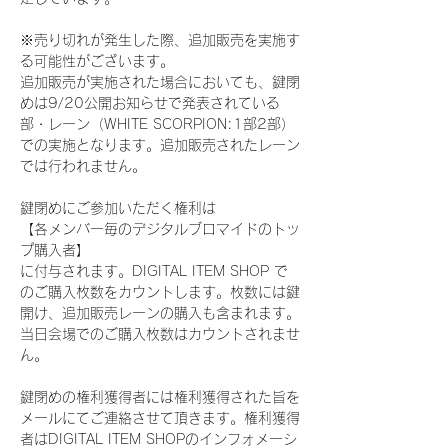
※売り切れが発生した際、追加販売を実施す
る可能性がございます。
追加販売が実施された場合においても、鍵閉
めは9/20公開お知らせで発表されている
部・レーン（WHITE SCORPION:1部2部）
での実施となります。追加販売されたレーン
では行われません。
鍵閉めにご参加いただく権利は
【各メンバー毎のデジタルブロマイドのトッ
プ購入者】
に付与されます。DIGITAL ITEM SHOP で
のご購入枚数をカウントします。枚数には鍵
開け、追加販売レーンの購入も含まれます。
当日会場でのご購入枚数はカウントされませ
ん。
鍵閉めの権利獲得者には権利獲得された旨を
メールにてご連絡させて頂きます。権利獲得
者はDIGITAL ITEM SHOPのインフォメーシ