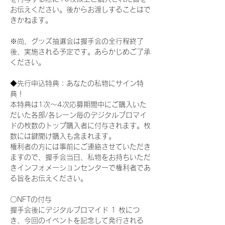
お伝えください。後からお渡しすることはで
きかねます。
※尚、グッズ抽選会は握手会の全行程終了
後、実施される予定です。あらかじめご了承
ください。
◆先行申込特典：あなたの私物にサイン特
典！
本特典は1次〜4次応募期間中にご購入いた
だいた各部/各レーン毎のデジタルブロマイ
ドの枚数のトップ購入者に付与されます。枚
数には鍵開け購入も含まれます。
権利者の方には事前にご連絡させていただき
ますので、握手会当日、私物をお持ちいただ
きインフォメーションセンターで権利者であ
る旨をお伝えください。
〇NFTの付与
握手会後にデジタルブロマイド 1 枚につ
き、今回のイベントを記念して発行される 