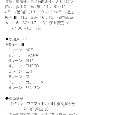
住所：東京都江東区有明3-4-10 TFTビル
内容：握手会　第1部（11：00～11：
45） /第2部（13：00～13：45）/追加
販売 Ⅲ （15：30～16：15）/追加販売 
Ⅳ （16：30～17：15）/追加販売 Ⅴ 
（17：30～18：15）
◆参加メンバー
追加販売 Ⅲ
・1レーン　ACE
・2レーン　HANNA
・3レーン　ALLY
・4レーン　CHOCO
・5レーン　ニイ
・6レーン　マキ
・7レーン　カワチャン
・8レーン　リンリン
◆販売商品
・『デジタルブロマイドvol.4』個別握手券
付・・・1,700円(税込み)
※同一応募期間における同じ部・同一レーン