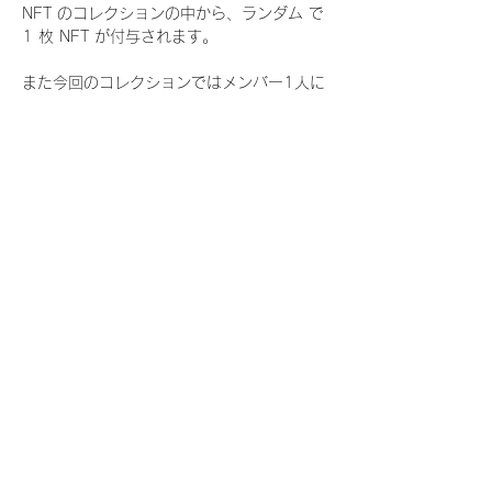
NFT のコレクションの中から、ランダム で 
1 枚 NFT が付与されます。
また今回のコレクションではメンバー1人に
つき世界に3枚しか存在しない、特別仕様の
『レアNFT』に加え、メンバーにあなたの似
顔絵を描いてもらえる『にがおえ会参加
NFT』もご用意しております。こちらはメン
バー1人につき5枚が上限となっておりま
す。
今回発売される『デジタルブロマイド
vol.4』購入によって獲得できる NFT の種
類は下記となります。
『撮り下ろし秋コレクション NFT』
　WHITE SCORPION:11 種類の NFT
『撮り下ろし秋コレクション レアNFT』(メ
ンバー1人につき3枚上限の限定NFT)
　WHITE SCORPION:11 種類の NFT(メン