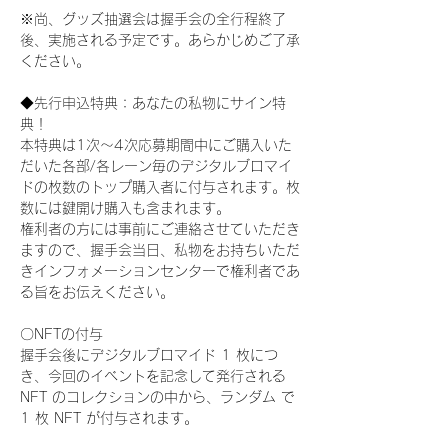
※尚、グッズ抽選会は握手会の全行程終了
後、実施される予定です。あらかじめご了承
ください。
◆先行申込特典：あなたの私物にサイン特
典！
本特典は1次〜4次応募期間中にご購入いた
だいた各部/各レーン毎のデジタルブロマイ
ドの枚数のトップ購入者に付与されます。枚
数には鍵開け購入も含まれます。
権利者の方には事前にご連絡させていただき
ますので、握手会当日、私物をお持ちいただ
きインフォメーションセンターで権利者であ
る旨をお伝えください。
〇NFTの付与
握手会後にデジタルブロマイド 1 枚につ
き、今回のイベントを記念して発行される 
NFT のコレクションの中から、ランダム で 
1 枚 NFT が付与されます。