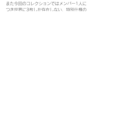
また今回のコレクションではメンバー1人に
つき世界に3枚しか存在しない、特別仕様の
『レアNFT』に加え、メンバーにあなたの似
顔絵を描いてもらえる『にがおえ会参加
NFT』もご用意しております。こちらはメン
バー1人につき5枚が上限となっておりま
す。
今回発売される『デジタルブロマイド
vol.4』購入によって獲得できる NFT の種
類は下記となります。
『撮り下ろし秋コレクション NFT』
　WHITE SCORPION:11 種類の NFT
『撮り下ろし秋コレクション レアNFT』(メ
ンバー1人につき3枚上限の限定NFT)
　WHITE SCORPION:11 種類の NFT(メン
バー本人による手書きのコメントとサイン
入)