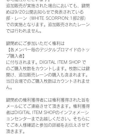
追加販売が実施された場合においても、鍵閉
めは9/20公開お知らせで発表されている
部・レーン（WHITE SCORPION:1部2部）
での実施となります。追加販売されたレーン
では行われません。
鍵閉めにご参加いただく権利は
【各メンバー毎のデジタルブロマイドのトッ
プ購入者】
に付与されます。DIGITAL ITEM SHOP で
のご購入枚数をカウントします。枚数には鍵
開け、追加販売レーンの購入も含まれます。
当日会場でのご購入枚数はカウントされませ
ん。
鍵閉めの権利獲得者には権利獲得された旨を
メールにてご連絡させて頂きます。権利獲得
者はDIGITAL ITEM SHOPのインフォメーシ
ョンセンターまでお越しください。そちらに
てご本人様確認と参加の詳細をお伝えさせて
頂きます。