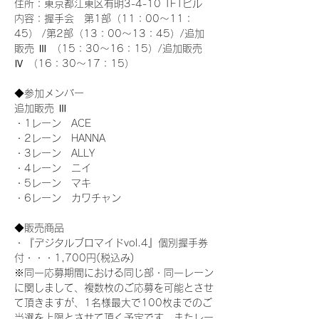
住所：東京都江東区有明3-4-10 TFTビル
内容：握手会　第1部（11：00～11：
45） /第2部（13：00～13：45）/追加
販売 Ⅲ （15：30～16：15）/追加販売 
Ⅳ （16：30～17：15）
◆参加メンバー
追加販売 Ⅲ
・1レーン　ACE
・2レーン　HANNA
・3レーン　ALLY
・4レーン　ニイ
・5レーン　マキ
・6レーン　カワチャン
◆販売商品
・『デジタルブロマイドvol.4』個別握手券
付・・・1,700円(税込み)
※同一応募期間における同じ部・同一レーン
に関しまして、複数枚のご応募を可能とさせ
て頂きますが、1名様最大で100枚までのご
当選を上限とさせて頂く予定です。またレー