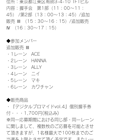
住所：東京都江東区有明3-4-10 TFTビル
内容：握手会　第1部（11：00～11：
45） /第2部（13：00～13：45）/追加
販売 Ⅲ （15：30～16：15）/追加販売 
Ⅳ （16：30～17：15）
◆参加メンバー
追加販売 Ⅲ
・1レーン　ACE
・2レーン　HANNA
・3レーン　ALLY
・4レーン　ニイ
・5レーン　マキ
・6レーン　カワチャン
◆販売商品
・『デジタルブロマイドvol.4』個別握手券
付・・・1,700円(税込み)
※同一応募期間における同じ部・同一レーン
に関しまして、複数枚のご応募を可能とさせ
て頂きますが、1名様最大で100枚までのご
当選を上限とさせて頂く予定です。またレー