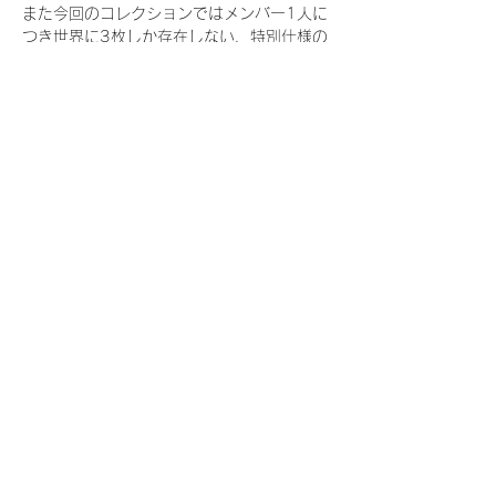
また今回のコレクションではメンバー1人に
つき世界に3枚しか存在しない、特別仕様の
『レアNFT』に加え、メンバーにあなたの似
顔絵を描いてもらえる『にがおえ会参加
NFT』もご用意しております。こちらはメン
バー1人につき5枚が上限となっておりま
す。
今回発売される『デジタルブロマイド
vol.4』購入によって獲得できる NFT の種
類は下記となります。
『撮り下ろし秋コレクション NFT』
　WHITE SCORPION:11 種類の NFT
『撮り下ろし秋コレクション レアNFT』(メ
ンバー1人につき3枚上限の限定NFT)
　WHITE SCORPION:11 種類の NFT(メン
バー本人による手書きのコメントとサイン
入)