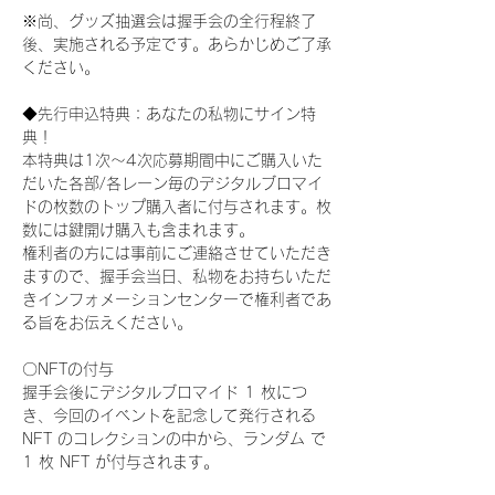
※尚、グッズ抽選会は握手会の全行程終了
後、実施される予定です。あらかじめご了承
ください。
◆先行申込特典：あなたの私物にサイン特
典！
本特典は1次〜4次応募期間中にご購入いた
だいた各部/各レーン毎のデジタルブロマイ
ドの枚数のトップ購入者に付与されます。枚
数には鍵開け購入も含まれます。
権利者の方には事前にご連絡させていただき
ますので、握手会当日、私物をお持ちいただ
きインフォメーションセンターで権利者であ
る旨をお伝えください。
〇NFTの付与
握手会後にデジタルブロマイド 1 枚につ
き、今回のイベントを記念して発行される 
NFT のコレクションの中から、ランダム で 
1 枚 NFT が付与されます。