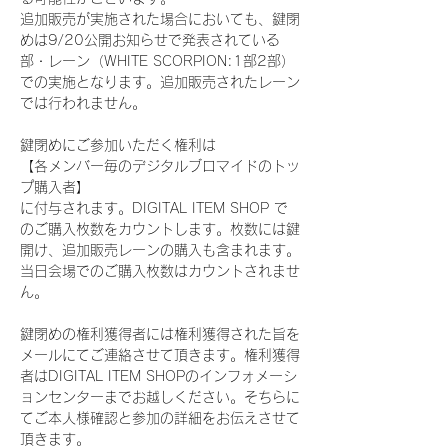
追加販売が実施された場合においても、鍵閉
めは9/20公開お知らせで発表されている
部・レーン（WHITE SCORPION:1部2部）
での実施となります。追加販売されたレーン
では行われません。
鍵閉めにご参加いただく権利は
【各メンバー毎のデジタルブロマイドのトッ
プ購入者】
に付与されます。DIGITAL ITEM SHOP で
のご購入枚数をカウントします。枚数には鍵
開け、追加販売レーンの購入も含まれます。
当日会場でのご購入枚数はカウントされませ
ん。
鍵閉めの権利獲得者には権利獲得された旨を
メールにてご連絡させて頂きます。権利獲得
者はDIGITAL ITEM SHOPのインフォメーシ
ョンセンターまでお越しください。そちらに
てご本人様確認と参加の詳細をお伝えさせて
頂きます。