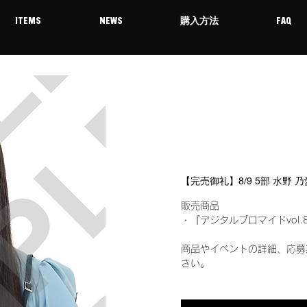
ITEMS
NEWS
購入方法
FAQ
【完売御礼】8/9 5部 水野
販売商品
・『デジタルブロマイドvol.
商品やイベントの詳細、応募
さい。