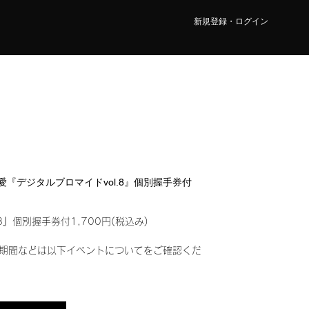
新規登録・ログイン
 乃愛『デジタルブロマイドvol.8』個別握手券付
8』個別握手券付1,700円(税込み)
期間などは以下イベントについてをご確認くだ