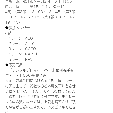
住所：東京都江東区有明3-4-10 TFTビル
内容：握手会　第1部（11：00～11：
45） /第2部（13：00～13：45）/第3部
（16：30～17：15）/第4部（18：30～
19：15）
◆参加メンバー
4部 
・1レーン　ACO
・2レーン　ALLY
・3レーン　COCO
・4レーン　NATSU
・5レーン　NAVI
◆販売商品
・『デジタルブロマイドvol.3』個別握手券
付・・・1,650円(税込み)
※同一応募期間における同じ部・同一レーン
に関しまして、複数枚のご応募を可能とさせ
て頂きますが、1名様最大で100枚までのご
当選を上限とさせて頂く予定です。またレー
ンの申込数によっては、上限を調整させて頂
く場合がございますので、予めご了承くださ
い。