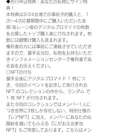
◆先行申込特典：あなたの私物にサイン特
典！
本特典は3/24会場での事前予約購入と、1
次〜4次応募期間中にご購入いただいた各
部/各レーン毎のデジタルブロマイドの枚数
を合算したトップ購入者に付与されます。枚
数には鍵開け購入も含まれます。
権利者の方には事前にご連絡させていただき
ますので、握手会当日、私物をお持ちいただ
きインフォメーションセンターで権利者であ
る旨をお伝えください。
〇NFTの付与
握手会後にデジタルブロマイド 1 枚につ
き、今回のイベントを記念して発行される 
NFT のコレクションの中から、ランダム で 
1 枚 NFT が付与されます。
また今回のコレクションではメンバー1人に
つき世界に3枚しか存在しない、特別仕様の
『レアNFT』に加え、メンバーにあなたの似
顔絵を描いてもらえる『にがおえ会参加
NFT』もご用意しております。こちらはメン
バー1人につき5枚が上限となっておりま