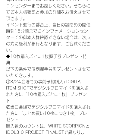
ョンセンターまでお越しください。そちらに
てご本人様確認と参加の詳細をお伝えさせて
頂きます。
イベント進行の都合上、当日の鍵閉めの開催
時刻15分前までにインフォメーションセン
ターでの御本人様確認できない場合は、次点
の方に権利が移行となります、ご容赦くださ
い。
◆10枚購入ごとに1枚握手券プレゼント特
典
以下の条件で個別握手券をプレゼントさせて
いただきます。
①3/24会場での事前予約購入+DIGITAL 
ITEM SHOPでデジタルブロマイドを購入さ
れた方に「10枚購入ごとに1枚」プレゼン
ト
②当日会場でデジタルブロマイドを購入され
た方に「まとめ買い10枚につき1枚」プレ
ゼント
購入数のカウントは、WHITE SCORPIONと
IDOL3.0 PROJECT FINALISTで異なりま