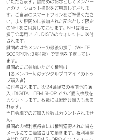
いただきます。鍵閉めの記念としてメンバー
とのツーショット撮影をご用意しておりま
す。ご自身のスマートフォンをご準備くださ
い。また鍵閉めに参加された記念として限定
のNFTをご用意しております。NFTは後日、
握手会専用アプリDISTAのウォレットに送付
されます。
鍵閉めは各メンバーの最後の握手（WHITE 
SCORPION:3部4部）で実施を予定してい
ます。
鍵閉めにご参加いただく権利は
【各メンバー毎のデジタルブロマイドのトッ
プ購入者】
に付与されます。3/24会場での事前予約購
入+DIGITAL ITEM SHOP でのご購入枚数を
カウントします。枚数には鍵開け購入も含ま
れます。
当日会場でのご購入枚数はカウントされませ
ん。
鍵閉めの権利獲得者には権利獲得された旨を
メールにてご連絡させて頂きます。権利獲得
者はDIGITAL ITEM SHOPのインフォメーシ