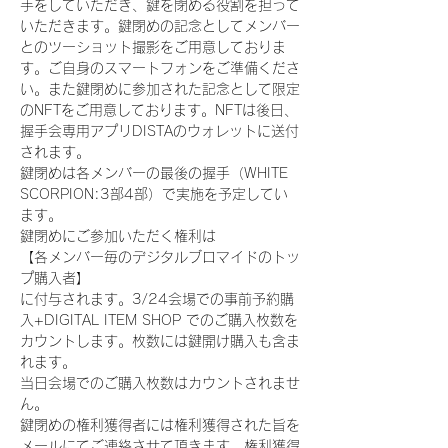
手をしていただき、鍵を閉める役割を担って
いただきます。鍵閉めの記念としてメンバー
とのツーショット撮影をご用意しておりま
す。ご自身のスマートフォンをご準備くださ
い。また鍵閉めに参加された記念として限定
のNFTをご用意しております。NFTは後日、
握手会専用アプリDISTAのウォレットに送付
されます。
鍵閉めは各メンバーの最後の握手（WHITE 
SCORPION:3部4部）で実施を予定してい
ます。
鍵閉めにご参加いただく権利は
【各メンバー毎のデジタルブロマイドのトッ
プ購入者】
に付与されます。3/24会場での事前予約購
入+DIGITAL ITEM SHOP でのご購入枚数を
カウントします。枚数には鍵開け購入も含ま
れます。
当日会場でのご購入枚数はカウントされませ
ん。
鍵閉めの権利獲得者には権利獲得された旨を
メールにてご連絡させて頂きます。権利獲得