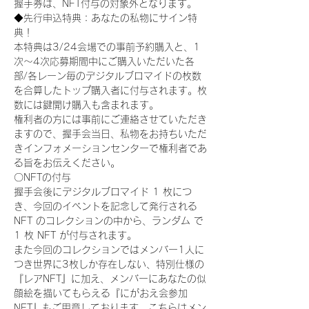
握手券は、NFT付与の対象外となります。
◆先行申込特典：あなたの私物にサイン特
典！
本特典は3/24会場での事前予約購入と、1
次〜4次応募期間中にご購入いただいた各
部/各レーン毎のデジタルブロマイドの枚数
を合算したトップ購入者に付与されます。枚
数には鍵開け購入も含まれます。
権利者の方には事前にご連絡させていただき
ますので、握手会当日、私物をお持ちいただ
きインフォメーションセンターで権利者であ
る旨をお伝えください。
〇NFTの付与
握手会後にデジタルブロマイド 1 枚につ
き、今回のイベントを記念して発行される 
NFT のコレクションの中から、ランダム で 
1 枚 NFT が付与されます。
また今回のコレクションではメンバー1人に
つき世界に3枚しか存在しない、特別仕様の
『レアNFT』に加え、メンバーにあなたの似
顔絵を描いてもらえる『にがおえ会参加
NFT』もご用意しております。こちらはメン