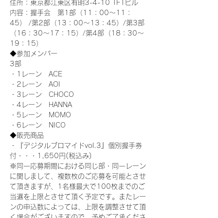
住所：東京都江東区有明3-4-10 TFTビル
内容：握手会　第1部（11：00～11：
45） /第2部（13：00～13：45）/第3部
（16：30～17：15）/第4部（18：30～
19：15）
◆参加メンバー
3部 
・1レーン　ACE
・2レーン　AOI
・3レーン　CHOCO
・4レーン　HANNA
・5レーン　MOMO
・6レーン　NICO
◆販売商品
・『デジタルブロマイドvol.3』個別握手券
付・・・1,650円(税込み)
※同一応募期間における同じ部・同一レーン
に関しまして、複数枚のご応募を可能とさせ
て頂きますが、1名様最大で100枚までのご
当選を上限とさせて頂く予定です。またレー
ンの申込数によっては、上限を調整させて頂
く場合がございますので、予めご了承くださ