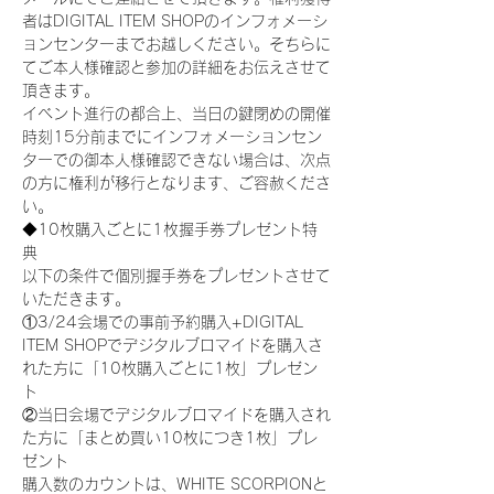
者はDIGITAL ITEM SHOPのインフォメーシ
ョンセンターまでお越しください。そちらに
てご本人様確認と参加の詳細をお伝えさせて
頂きます。
イベント進行の都合上、当日の鍵閉めの開催
時刻15分前までにインフォメーションセン
ターでの御本人様確認できない場合は、次点
の方に権利が移行となります、ご容赦くださ
い。
◆10枚購入ごとに1枚握手券プレゼント特
典
以下の条件で個別握手券をプレゼントさせて
いただきます。
①3/24会場での事前予約購入+DIGITAL 
ITEM SHOPでデジタルブロマイドを購入さ
れた方に「10枚購入ごとに1枚」プレゼン
ト
②当日会場でデジタルブロマイドを購入され
た方に「まとめ買い10枚につき1枚」プレ
ゼント
購入数のカウントは、WHITE SCORPIONと