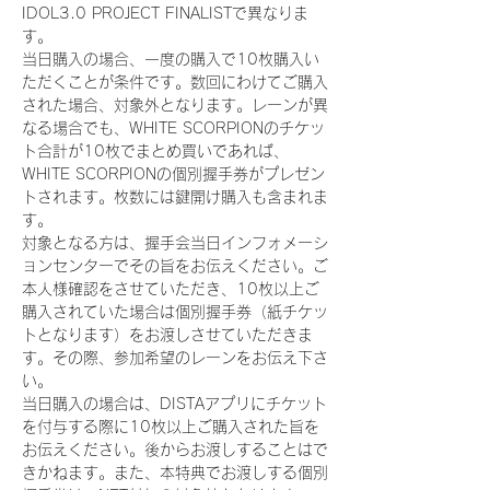
IDOL3.0 PROJECT FINALISTで異なりま
す。
当日購入の場合、一度の購入で10枚購入い
ただくことが条件です。数回にわけてご購入
された場合、対象外となります。レーンが異
なる場合でも、WHITE SCORPIONのチケッ
ト合計が10枚でまとめ買いであれば、
WHITE SCORPIONの個別握手券がプレゼン
トされます。枚数には鍵開け購入も含まれま
す。
対象となる方は、握手会当日インフォメーシ
ョンセンターでその旨をお伝えください。ご
本人様確認をさせていただき、10枚以上ご
購入されていた場合は個別握手券（紙チケッ
トとなります）をお渡しさせていただきま
す。その際、参加希望のレーンをお伝え下さ
い。
当日購入の場合は、DISTAアプリにチケット
を付与する際に10枚以上ご購入された旨を
お伝えください。後からお渡しすることはで
きかねます。また、本特典でお渡しする個別