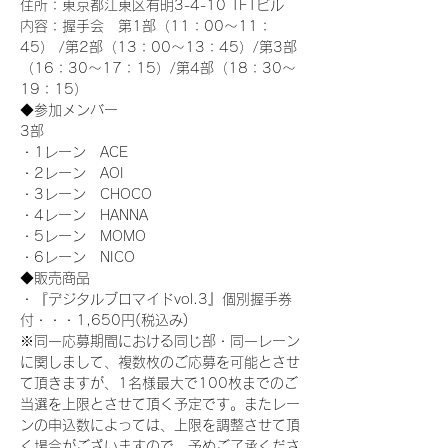
住所：東京都江東区有明3-4-10 TFTビル
内容：握手会　第1部（11：00～11：
45） /第2部（13：00～13：45）/第3部
（16：30～17：15）/第4部（18：30～
19：15）
◆参加メンバー
3部 
・1レーン　ACE
・2レーン　AOI
・3レーン　CHOCO
・4レーン　HANNA
・5レーン　MOMO
・6レーン　NICO
◆販売商品
・『デジタルブロマイドvol.3』個別握手券
付・・・1,650円(税込み)
※同一応募期間における同じ部・同一レーン
に関しまして、複数枚のご応募を可能とさせ
て頂きますが、1名様最大で100枚までのご
当選を上限とさせて頂く予定です。またレー
ンの申込数によっては、上限を調整させて頂
く場合がございますので、予めご了承くださ