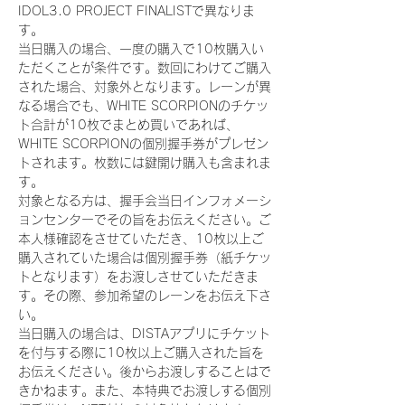
IDOL3.0 PROJECT FINALISTで異なりま
す。
当日購入の場合、一度の購入で10枚購入い
ただくことが条件です。数回にわけてご購入
された場合、対象外となります。レーンが異
なる場合でも、WHITE SCORPIONのチケッ
ト合計が10枚でまとめ買いであれば、
WHITE SCORPIONの個別握手券がプレゼン
トされます。枚数には鍵開け購入も含まれま
す。
対象となる方は、握手会当日インフォメーシ
ョンセンターでその旨をお伝えください。ご
本人様確認をさせていただき、10枚以上ご
購入されていた場合は個別握手券（紙チケッ
トとなります）をお渡しさせていただきま
す。その際、参加希望のレーンをお伝え下さ
い。
当日購入の場合は、DISTAアプリにチケット
を付与する際に10枚以上ご購入された旨を
お伝えください。後からお渡しすることはで
きかねます。また、本特典でお渡しする個別