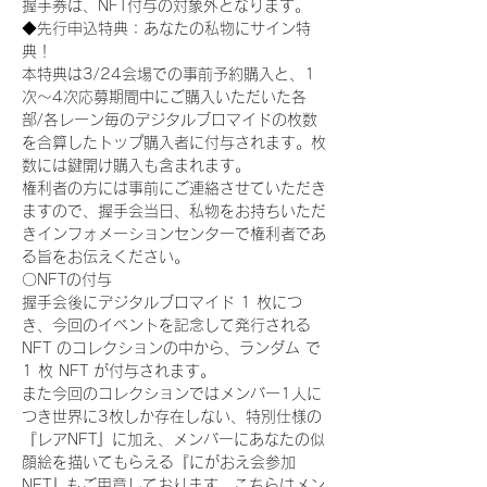
握手券は、NFT付与の対象外となります。
◆先行申込特典：あなたの私物にサイン特
典！
本特典は3/24会場での事前予約購入と、1
次〜4次応募期間中にご購入いただいた各
部/各レーン毎のデジタルブロマイドの枚数
を合算したトップ購入者に付与されます。枚
数には鍵開け購入も含まれます。
権利者の方には事前にご連絡させていただき
ますので、握手会当日、私物をお持ちいただ
きインフォメーションセンターで権利者であ
る旨をお伝えください。
〇NFTの付与
握手会後にデジタルブロマイド 1 枚につ
き、今回のイベントを記念して発行される 
NFT のコレクションの中から、ランダム で 
1 枚 NFT が付与されます。
また今回のコレクションではメンバー1人に
つき世界に3枚しか存在しない、特別仕様の
『レアNFT』に加え、メンバーにあなたの似
顔絵を描いてもらえる『にがおえ会参加
NFT』もご用意しております。こちらはメン