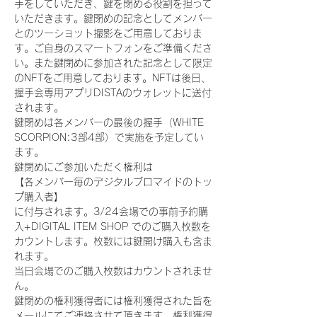
手をしていただき、鍵を閉める役割を担って
いただきます。鍵閉めの記念としてメンバー
とのツーショット撮影をご用意しておりま
す。ご自身のスマートフォンをご準備くださ
い。また鍵閉めに参加された記念として限定
のNFTをご用意しております。NFTは後日、
握手会専用アプリDISTAのウォレットに送付
されます。
鍵閉めは各メンバーの最後の握手（WHITE 
SCORPION:3部4部）で実施を予定してい
ます。
鍵閉めにご参加いただく権利は
【各メンバー毎のデジタルブロマイドのトッ
プ購入者】
に付与されます。3/24会場での事前予約購
入+DIGITAL ITEM SHOP でのご購入枚数を
カウントします。枚数には鍵開け購入も含ま
れます。
当日会場でのご購入枚数はカウントされませ
ん。
鍵閉めの権利獲得者には権利獲得された旨を
メールにてご連絡させて頂きます。権利獲得