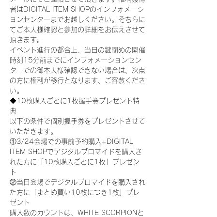
者はDIGITAL ITEM SHOPのインフォメーシ
ョンセンターまでお越しください。そちらに
てご本人様確認と参加の詳細をお伝えさせて
頂きます。
イベント進行の都合上、当日の鍵閉めの開催
時刻15分前までにインフォメーションセン
ターでの御本人様確認できない場合は、次点
の方に権利が移行となります、ご容赦くださ
い。
◆10枚購入ごとに1枚握手券プレゼント特
典
以下の条件で個別握手券をプレゼントさせて
いただきます。
①3/24会場での事前予約購入+DIGITAL 
ITEM SHOPでデジタルブロマイドを購入さ
れた方に「10枚購入ごとに1枚」プレゼン
ト
②当日会場でデジタルブロマイドを購入され
た方に「まとめ買い10枚につき1枚」プレ
ゼント
購入数のカウントは、WHITE SCORPIONと