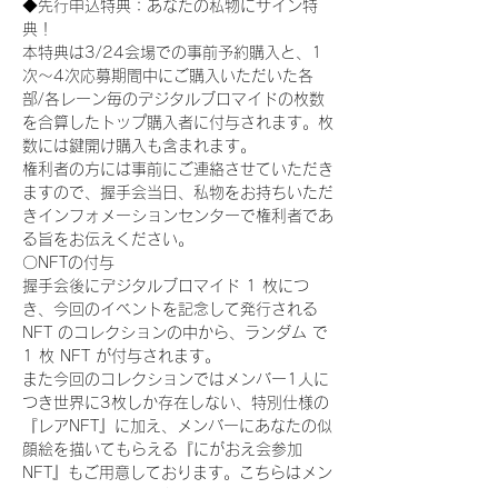
◆先行申込特典：あなたの私物にサイン特
典！
本特典は3/24会場での事前予約購入と、1
次〜4次応募期間中にご購入いただいた各
部/各レーン毎のデジタルブロマイドの枚数
を合算したトップ購入者に付与されます。枚
数には鍵開け購入も含まれます。
権利者の方には事前にご連絡させていただき
ますので、握手会当日、私物をお持ちいただ
きインフォメーションセンターで権利者であ
る旨をお伝えください。
〇NFTの付与
握手会後にデジタルブロマイド 1 枚につ
き、今回のイベントを記念して発行される 
NFT のコレクションの中から、ランダム で 
1 枚 NFT が付与されます。
また今回のコレクションではメンバー1人に
つき世界に3枚しか存在しない、特別仕様の
『レアNFT』に加え、メンバーにあなたの似
顔絵を描いてもらえる『にがおえ会参加
NFT』もご用意しております。こちらはメン
バー1人につき5枚が上限となっておりま