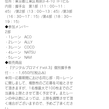
住所：東京都江東区有明3-4-10 TFTビル
内容：握手会　第1部（11：00～11：
45） /第2部（13：00～13：45）/第3部
（16：30～17：15）/第4部（18：30～
19：15）
◆参加メンバー
2部 
・1レーン　ACO
・2レーン　ALLY
・3レーン　COCO
・4レーン　NATSU
・5レーン　NAVI
◆販売商品
・『デジタルブロマイドvol.3』個別握手券
付・・・1,650円(税込み)
※同一応募期間における同じ部・同一レーン
に関しまして、複数枚のご応募を可能とさせ
て頂きますが、1名様最大で100枚までのご
当選を上限とさせて頂く予定です。またレー
ンの申込数によっては、上限を調整させて頂
く場合がございますので、予めご了承くださ
い。