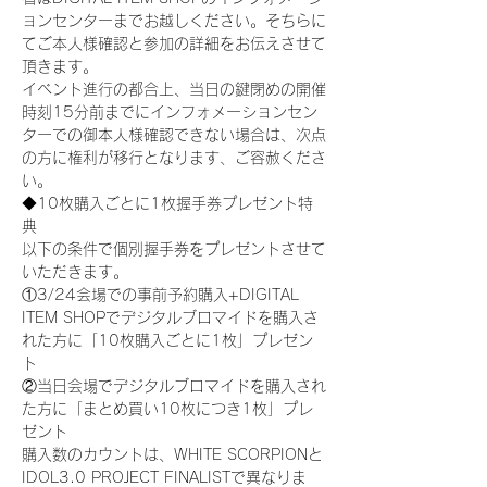
ョンセンターまでお越しください。そちらに
てご本人様確認と参加の詳細をお伝えさせて
頂きます。
イベント進行の都合上、当日の鍵閉めの開催
時刻15分前までにインフォメーションセン
ターでの御本人様確認できない場合は、次点
の方に権利が移行となります、ご容赦くださ
い。
◆10枚購入ごとに1枚握手券プレゼント特
典
以下の条件で個別握手券をプレゼントさせて
いただきます。
①3/24会場での事前予約購入+DIGITAL 
ITEM SHOPでデジタルブロマイドを購入さ
れた方に「10枚購入ごとに1枚」プレゼン
ト
②当日会場でデジタルブロマイドを購入され
た方に「まとめ買い10枚につき1枚」プレ
ゼント
購入数のカウントは、WHITE SCORPIONと
IDOL3.0 PROJECT FINALISTで異なりま