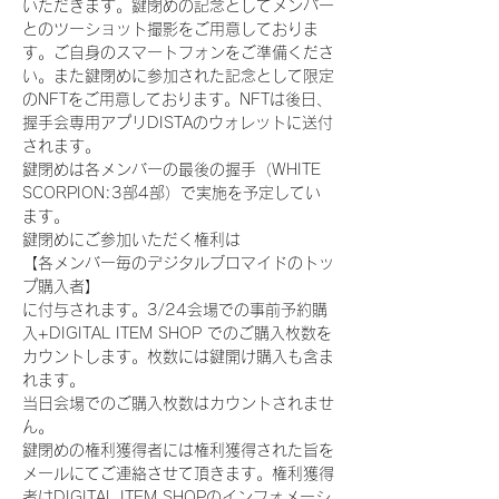
いただきます。鍵閉めの記念としてメンバー
とのツーショット撮影をご用意しておりま
す。ご自身のスマートフォンをご準備くださ
い。また鍵閉めに参加された記念として限定
のNFTをご用意しております。NFTは後日、
握手会専用アプリDISTAのウォレットに送付
されます。
鍵閉めは各メンバーの最後の握手（WHITE 
SCORPION:3部4部）で実施を予定してい
ます。
鍵閉めにご参加いただく権利は
【各メンバー毎のデジタルブロマイドのトッ
プ購入者】
に付与されます。3/24会場での事前予約購
入+DIGITAL ITEM SHOP でのご購入枚数を
カウントします。枚数には鍵開け購入も含ま
れます。
当日会場でのご購入枚数はカウントされませ
ん。
鍵閉めの権利獲得者には権利獲得された旨を
メールにてご連絡させて頂きます。権利獲得
者はDIGITAL ITEM SHOPのインフォメーシ