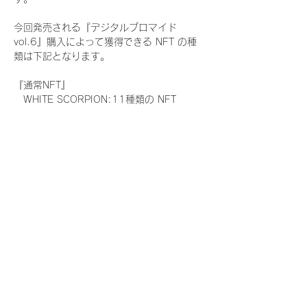
今回発売される『デジタルブロマイド
vol.6』購入によって獲得できる NFT の種
類は下記となります。
『通常NFT』
　WHITE SCORPION:11種類の NFT
『レアNFT』(メンバー1人につき3枚上限の
限定NFT)
　WHITE SCORPION:11種類の NFT(メン
バー本人による手書きのコメントとサイン
入)
『SR NFT』(メンバー1人につき1枚上限の
限定NFT)
　WHITE SCORPION:11種類の NFT(メン
バー本人による手書きのコメントとサイン
入)
『にがおえ会参加NFT』(メンバー1人につ