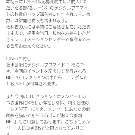
本特典は1次〜4次応募期間中にご購入いた
だいた各部/各レーン毎のデジタルブロマイ
ドの枚数のトップ購入者に付与されます。枚
数には鍵開け購入も含まれます。
権利者の方には事前にご連絡させていただき
ますので、握手会当日、私物をお持ちいただ
きインフォメーションセンターで権利者であ
る旨をお伝えください。
〇NFTの付与
握手会後にデジタルブロマイド 1 枚につ
き、今回のイベントを記念して発行される 
NFT のコレクションの中から、ランダムで 
1 枚 NFT が付与されます。
また今回のコレクションではメンバー1人に
つき世界に3枚しか存在しない、特別仕様の
『レアNFT』に加え、メンバーにあなたの似
顔絵を描いてもらえる『にがおえ会参加
NFT』もご用意しております。こちらもメン
バー1人につき3枚が上限となっておりま
す。