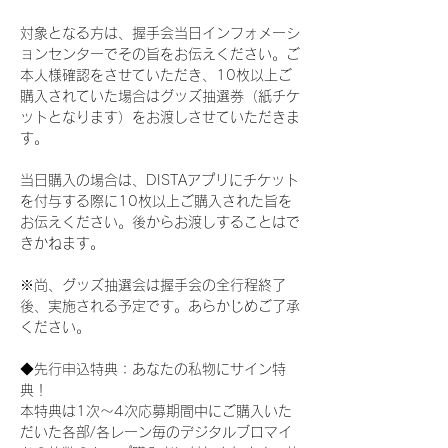
対象となる方は、握手会当日インフォメーシ
ョンセンターでその旨をお伝えください。ご
本人様確認をさせていただき、10枚以上ご
購入されていた場合はグッズ抽選券（紙チケ
ットとなります）をお渡しさせていただきま
す。
当日購入の場合は、DISTAアプリにチケット
を付与する際に10枚以上ご購入された旨を
お伝えください。後からお渡しすることはで
きかねます。
※尚、グッズ抽選会は握手会の全行程終了
後、実施される予定です。あらかじめご了承
ください。
◆先行申込特典：あなたの私物にサイン特
典！
本特典は1次〜4次応募期間中にご購入いた
だいた各部/各レーン毎のデジタルブロマイ