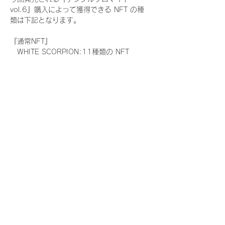
vol.6』購入によって獲得できる NFT の種
類は下記となります。
『通常NFT』
　WHITE SCORPION:11種類の NFT
『レアNFT』(メンバー1人につき3枚上限の
限定NFT)
　WHITE SCORPION:11種類の NFT(メン
バー本人による手書きのコメントとサイン
入)
『SR NFT』(メンバー1人につき1枚上限の
限定NFT)
　WHITE SCORPION:11種類の NFT(メン
バー本人による手書きのコメントとサイン
入)
『にがおえ会参加NFT』(メンバー1人につ
き3枚上限の限定NFT)
　WHITE SCORPION:11種類の NFT