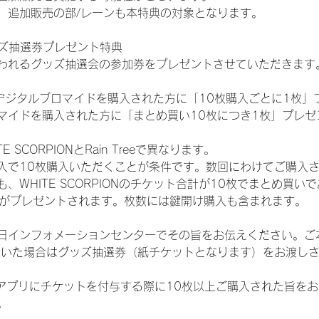
、追加販売の部/レーンも本特典の対象となります。
ッズ抽選券プレゼント特典
われるグッズ抽選会の参加券をプレゼントさせていただきます
SHOPでデジタルブロマイドを購入された方に「10枚購入ごとに1枚
マイドを購入された方に「まとめ買い10枚につき1枚」プレゼ
SCORPIONとRain Treeで異なります。
入で10枚購入いただくことが条件です。数回にわけてご購入
WHITE SCORPIONのチケット合計が10枚でまとめ買いであ
選券がプレゼントされます。枚数には鍵開け購入も含まれます。
日インフォメーションセンターでその旨をお伝えください。ご
ていた場合はグッズ抽選券（紙チケットとなります）をお渡し
TAアプリにチケットを付与する際に10枚以上ご購入された旨を
。