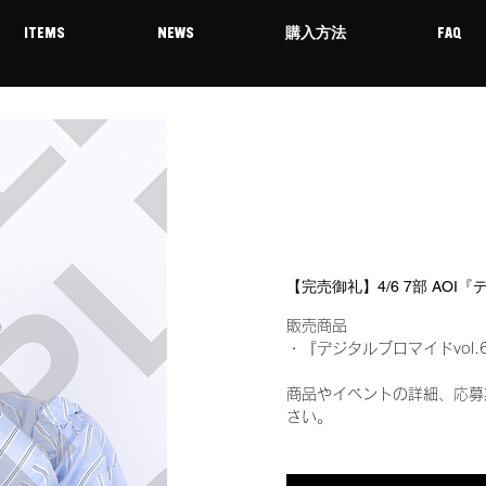
ITEMS
NEWS
購入方法
FAQ
【完売御礼】4/6 7部 AOI
販売商品
・『デジタルブロマイドvol.
商品やイベントの詳細、応募
さい。