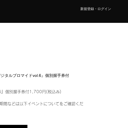
新規登録・ログイン
『デジタルブロマイドvol.6』個別握手券付
6』個別握手券付1,700円(税込み)
期間などは以下イベントについてをご確認くだ