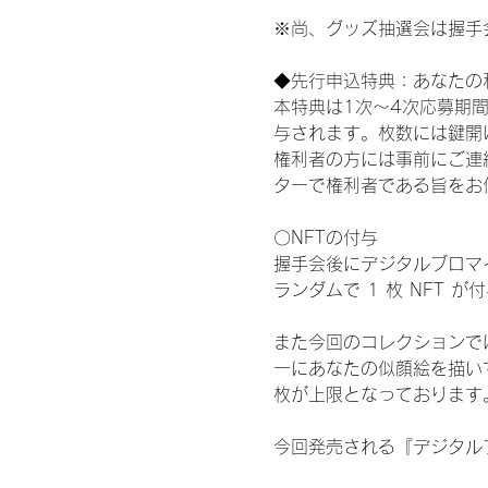
※尚、グッズ抽選会は握手
◆先行申込特典：あなたの
本特典は1次〜4次応募期
与されます。枚数には鍵開
権利者の方には事前にご連
ターで権利者である旨をお
〇NFTの付与
握手会後にデジタルブロマイ
ランダムで 1 枚 NFT 
また今回のコレクションで
ーにあなたの似顔絵を描い
枚が上限となっております
今回発売される『デジタルブ