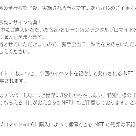
会の全行程終了後、実施される予定です。あらかじめご了承く
私物にサイン特典！
間中にご購入いただいた各部/各レーン毎のデジタルブロマイド
け購入も含まれます。
絡させていただきますので、握手会当日、私物をお持ちいただ
伝えください。
ド 1 枚につき、今回のイベントを記念して発行される NFT
が付与されます。
はメンバー1人につき世界に3枚しか存在しない、特別仕様の『
てもらえる『にがおえ会参加NFT』もご用意しております。こ
。
ロマイドvol.6』購入によって獲得できる NFT の種類は下