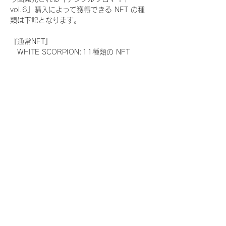
vol.6』購入によって獲得できる NFT の種
類は下記となります。
『通常NFT』
　WHITE SCORPION:11種類の NFT
『レアNFT』(メンバー1人につき3枚上限の
限定NFT)
　WHITE SCORPION:11種類の NFT(メン
バー本人による手書きのコメントとサイン
入)
『SR NFT』(メンバー1人につき1枚上限の
限定NFT)
　WHITE SCORPION:11種類の NFT(メン
バー本人による手書きのコメントとサイン
入)
『にがおえ会参加NFT』(メンバー1人につ
き3枚上限の限定NFT)
　WHITE SCORPION:11種類の NFT