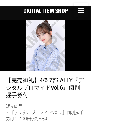
DIGITAL ITEM SHOP
【完売御礼】4/6 7部 ALLY『デ
ジタルブロマイドvol.6』個別
握手券付
販売商品
・『デジタルブロマイドvol.6』個別握手
券付1,700円(税込み)