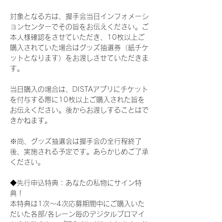
対象となる方は、握手会当日インフォメーシ
ョンセンターでその旨をお伝えください。ご
本人様確認をさせていただき、10枚以上ご
購入されていた場合はグッズ抽選券（紙チケ
ットとなります）をお渡しさせていただきま
す。
当日購入の場合は、DISTAアプリにチケット
を付与する際に10枚以上ご購入された旨を
お伝えください。後からお渡しすることはで
きかねます。
※尚、グッズ抽選会は握手会の全行程終了
後、実施される予定です。あらかじめご了承
ください。
◆先行申込特典：あなたの私物にサイン特
典！
本特典は1次〜4次応募期間中にご購入いた
だいた各部/各レーン毎のデジタルブロマイ