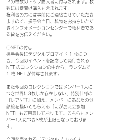
ドの枚数のトップ購入者に付与されます。枚
数には鍵開け購入も含まれます。
権利者の方には事前にご連絡させていただき
ますので、握手会当日、私物をお持ちいただ
きインフォメーションセンターで権利者であ
る旨をお伝えください。
〇NFTの付与
握手会後にデジタルブロマイド 1 枚につ
き、今回のイベントを記念して発行される 
NFT のコレクションの中から、ランダムで 
1 枚 NFT が付与されます。
また今回のコレクションではメンバー1人に
つき世界に3枚しか存在しない、特別仕様の
『レアNFT』に加え、メンバーにあなたの似
顔絵を描いてもらえる『にがおえ会参加
NFT』もご用意しております。こちらもメン
バー1人につき3枚が上限となっておりま
す。
今回発売される『デジタルブロマイド