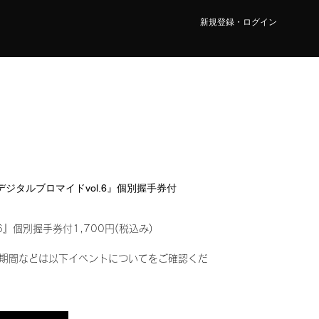
新規登録・ログイン
『デジタルブロマイドvol.6』個別握手券付
6』個別握手券付1,700円(税込み)
期間などは以下イベントについてをご確認くだ