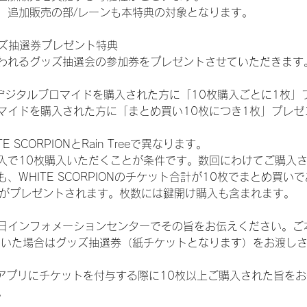
、追加販売の部/レーンも本特典の対象となります。
ッズ抽選券プレゼント特典
われるグッズ抽選会の参加券をプレゼントさせていただきます
SHOPでデジタルブロマイドを購入された方に「10枚購入ごとに1枚
マイドを購入された方に「まとめ買い10枚につき1枚」プレゼ
SCORPIONとRain Treeで異なります。
入で10枚購入いただくことが条件です。数回にわけてご購入
WHITE SCORPIONのチケット合計が10枚でまとめ買いであ
選券がプレゼントされます。枚数には鍵開け購入も含まれます。
日インフォメーションセンターでその旨をお伝えください。ご
ていた場合はグッズ抽選券（紙チケットとなります）をお渡し
TAアプリにチケットを付与する際に10枚以上ご購入された旨を
。