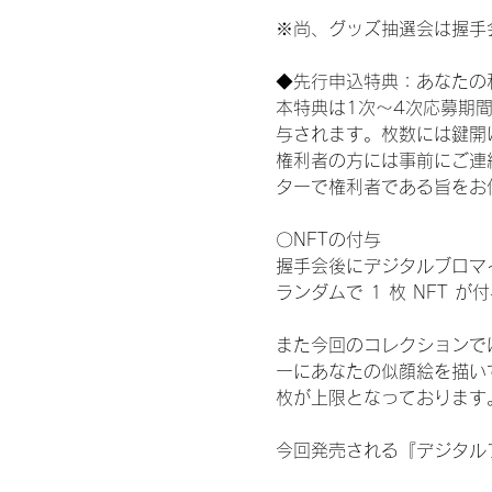
※尚、グッズ抽選会は握手
◆先行申込特典：あなたの
本特典は1次〜4次応募期
与されます。枚数には鍵開
権利者の方には事前にご連
ターで権利者である旨をお
〇NFTの付与
握手会後にデジタルブロマイ
ランダムで 1 枚 NFT 
また今回のコレクションで
ーにあなたの似顔絵を描い
枚が上限となっております
今回発売される『デジタルブ