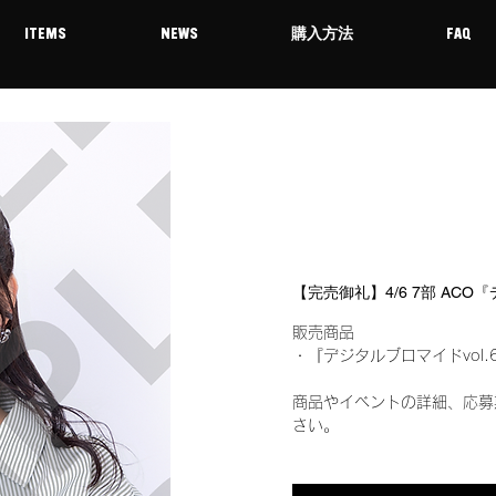
ITEMS
NEWS
購入方法
FAQ
【完売御礼】4/6 7部 ACO
販売商品
・『デジタルブロマイドvol.
商品やイベントの詳細、応募
さい。