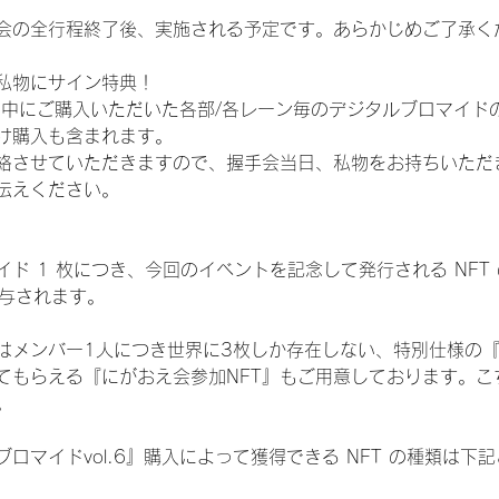
会の全行程終了後、実施される予定です。あらかじめご了承く
私物にサイン特典！
間中にご購入いただいた各部/各レーン毎のデジタルブロマイド
け購入も含まれます。
絡させていただきますので、握手会当日、私物をお持ちいただ
伝えください。
ド 1 枚につき、今回のイベントを記念して発行される NFT
が付与されます。
はメンバー1人につき世界に3枚しか存在しない、特別仕様の『
てもらえる『にがおえ会参加NFT』もご用意しております。こ
。
ロマイドvol.6』購入によって獲得できる NFT の種類は下