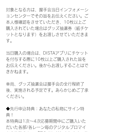
対象となる方は、握手会当日インフォメーシ
ョンセンターでその旨をお伝えください。ご
本人様確認をさせていただき、10枚以上ご
購入されていた場合はグッズ抽選券（紙チケ
ットとなります）をお渡しさせていただきま
す。
当日購入の場合は、DISTAアプリにチケット
を付与する際に10枚以上ご購入された旨を
お伝えください。後からお渡しすることはで
きかねます。
※尚、グッズ抽選会は握手会の全行程終了
後、実施される予定です。あらかじめご了承
ください。
◆先行申込特典：あなたの私物にサイン特
典！
本特典は1次〜4次応募期間中にご購入いた
だいた各部/各レーン毎のデジタルブロマイ