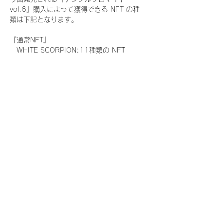
vol.6』購入によって獲得できる NFT の種
類は下記となります。
『通常NFT』
　WHITE SCORPION:11種類の NFT
『レアNFT』(メンバー1人につき3枚上限の
限定NFT)
　WHITE SCORPION:11種類の NFT(メン
バー本人による手書きのコメントとサイン
入)
『SR NFT』(メンバー1人につき1枚上限の
限定NFT)
　WHITE SCORPION:11種類の NFT(メン
バー本人による手書きのコメントとサイン
入)
『にがおえ会参加NFT』(メンバー1人につ
き3枚上限の限定NFT)
　WHITE SCORPION:11種類の NFT