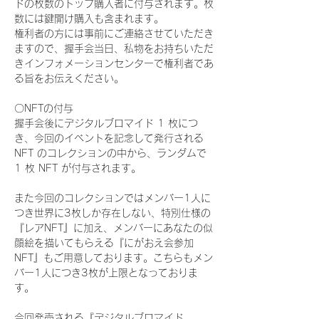
ドの枚数のトップ購入者に付与されます。枚
数には鍵開け購入も含まれます。
権利者の方には事前にご連絡させていただき
ますので、握手会当日、私物をお持ちいただ
きインフォメーションセンターで権利者であ
る旨をお伝えください。
〇NFTの付与
握手会後にデジタルブロマイド 1 枚につ
き、今回のイベントを記念して発行される 
NFT のコレクションの中から、ランダムで 
1 枚 NFT が付与されます。
また今回のコレクションではメンバー1人に
つき世界に3枚しか存在しない、特別仕様の
『レアNFT』に加え、メンバーにあなたの似
顔絵を描いてもらえる『にがおえ会参加
NFT』もご用意しております。こちらもメン
バー1人につき3枚が上限となっておりま
す。
今回発売される『デジタルブロマイド