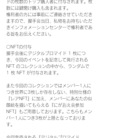
ドの枚数のトップ購入者に付与されます。枚
数には鍵開け購入も含まれます。
権利者の方には事前にご連絡させていただき
ますので、握手会当日、私物をお持ちいただ
きインフォメーションセンターで権利者であ
る旨をお伝えください。
〇NFTの付与
握手会後にデジタルブロマイド 1 枚につ
き、今回のイベントを記念して発行される 
NFT のコレクションの中から、ランダムで 
1 枚 NFT が付与されます。
また今回のコレクションではメンバー1人に
つき世界に3枚しか存在しない、特別仕様の
『レアNFT』に加え、メンバーにあなたの似
顔絵を描いてもらえる『にがおえ会参加
NFT』もご用意しております。こちらもメン
バー1人につき3枚が上限となっておりま
す。
今回発売される『デジタルブロマイド