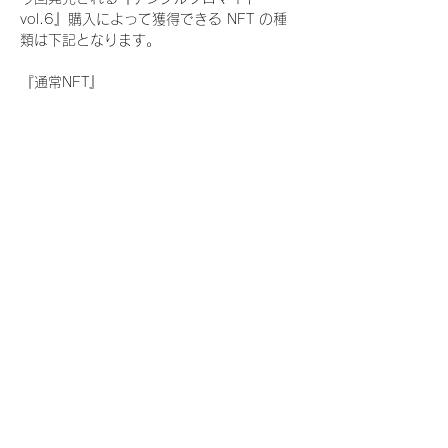
vol.6』購入によって獲得できる NFT の種
類は下記となります。
『通常NFT』
　Rain Tree:17種類のNFT
『レアNFT』(メンバー1人につき3枚上限の
限定NFT)
　Rain Tree:17種類のNFT(メンバー本人に
よる手書きのコメントとサイン入)
『SR NFT』(メンバー1人につき1枚上限の
限定NFT)
　Rain Tree:17種類のNFT(メンバー本人に
よる手書きのコメントとサイン入)
『にがおえ会参加NFT』(メンバー1人につ
き3枚上限の限定NFT)
　Rain Tree:17種類のNFT
※にがおえ会とは？