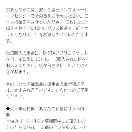
対象となる方は、握手会当日インフォメーシ
ョンセンターでその旨をお伝えください。ご
本人様確認をさせていただき、10枚以上ご
購入されていた場合はグッズ抽選券（紙チケ
ットとなります）をお渡しさせていただきま
す。
当日購入の場合は、DISTAアプリにチケット
を付与する際に10枚以上ご購入された旨を
お伝えください。後からお渡しすることはで
きかねます。
※尚、グッズ抽選会は握手会の全行程終了
後、実施される予定です。あらかじめご了承
ください。
◆先行申込特典：あなたの私物にサイン特
典！
本特典は1次〜4次応募期間中にご購入いた
だいた各部/各レーン毎のデジタルブロマイ