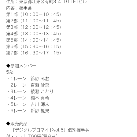
住所：東京都江東区有明3-4-10 TFTビル
内容：握手会
第1部（10：00～10：45） 
第2部（11：00～11：45）
第3部（12：00～12：45）
第4部（13：00～13：45）
第5部（14：00～14：45）
第6部（15：30～16：15）
第7部（16：30～17：15）
◆参加メンバー
5部 
・1レーン　鈴野 みお
・2レーン　百瀬 紗菜
・3レーン　綾瀬 ことり
・4レーン　橋本 真希
・5レーン　吉川 海未
・6レーン　新野 楓果
◆販売商品
・『デジタルブロマイドvol.6』個別握手券
付・・・1,700円(税込み)