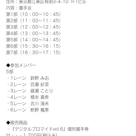
住所：東京都江東区有明3-4-10 TFTビル
内容：握手会
第1部（10：00～10：45） 
第2部（11：00～11：45）
第3部（12：00～12：45）
第4部（13：00～13：45）
第5部（14：00～14：45）
第6部（15：30～16：15）
第7部（16：30～17：15）
◆参加メンバー
5部 
・1レーン　鈴野 みお
・2レーン　百瀬 紗菜
・3レーン　綾瀬 ことり
・4レーン　橋本 真希
・5レーン　吉川 海未
・6レーン　新野 楓果
◆販売商品
・『デジタルブロマイドvol.6』個別握手券
付・・・1,700円(税込み)