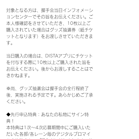
対象となる方は、握手会当日インフォメーシ
ョンセンターでその旨をお伝えください。ご
本人様確認をさせていただき、10枚以上ご
購入されていた場合はグッズ抽選券（紙チケ
ットとなります）をお渡しさせていただきま
す。
当日購入の場合は、DISTAアプリにチケット
を付与する際に10枚以上ご購入された旨を
お伝えください。後からお渡しすることはで
きかねます。
※尚、グッズ抽選会は握手会の全行程終了
後、実施される予定です。あらかじめご了承
ください。
◆先行申込特典：あなたの私物にサイン特
典！
本特典は1次〜4次応募期間中にご購入いた
だいた各部/各レーン毎のデジタルブロマイ