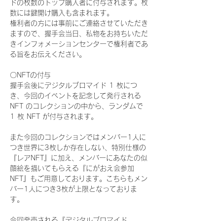
ドの枚数のトップ購入者に付与されます。枚
数には鍵開け購入も含まれます。
権利者の方には事前にご連絡させていただき
ますので、握手会当日、私物をお持ちいただ
きインフォメーションセンターで権利者であ
る旨をお伝えください。
〇NFTの付与
握手会後にデジタルブロマイド 1 枚につ
き、今回のイベントを記念して発行される 
NFT のコレクションの中から、ランダムで 
1 枚 NFT が付与されます。
また今回のコレクションではメンバー1人に
つき世界に3枚しか存在しない、特別仕様の
『レアNFT』に加え、メンバーにあなたの似
顔絵を描いてもらえる『にがおえ会参加
NFT』もご用意しております。こちらもメン
バー1人につき3枚が上限となっておりま
す。
今回発売される『デジタルブロマイド