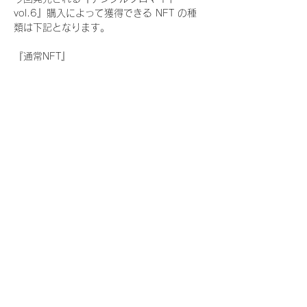
vol.6』購入によって獲得できる NFT の種
類は下記となります。
『通常NFT』
　Rain Tree:17種類のNFT
『レアNFT』(メンバー1人につき3枚上限の
限定NFT)
　Rain Tree:17種類のNFT(メンバー本人に
よる手書きのコメントとサイン入)
『SR NFT』(メンバー1人につき1枚上限の
限定NFT)
　Rain Tree:17種類のNFT(メンバー本人に
よる手書きのコメントとサイン入)
『にがおえ会参加NFT』(メンバー1人につ
き3枚上限の限定NFT)
　Rain Tree:17種類のNFT
※にがおえ会とは？