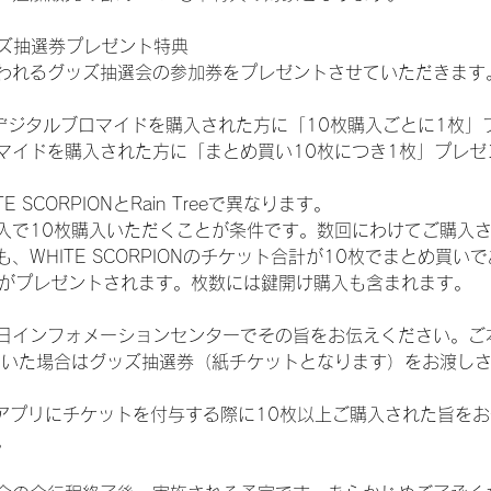
ッズ抽選券プレゼント特典
われるグッズ抽選会の参加券をプレゼントさせていただきます
SHOPでデジタルブロマイドを購入された方に「10枚購入ごとに1枚
マイドを購入された方に「まとめ買い10枚につき1枚」プレゼ
SCORPIONとRain Treeで異なります。
入で10枚購入いただくことが条件です。数回にわけてご購入
WHITE SCORPIONのチケット合計が10枚でまとめ買いであ
選券がプレゼントされます。枚数には鍵開け購入も含まれます。
日インフォメーションセンターでその旨をお伝えください。ご
ていた場合はグッズ抽選券（紙チケットとなります）をお渡し
TAアプリにチケットを付与する際に10枚以上ご購入された旨を
。