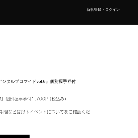
新規登録・ログイン
『デジタルブロマイドvol.6』個別握手券付
6』個別握手券付1,700円(税込み)
期間などは以下イベントについてをご確認くだ