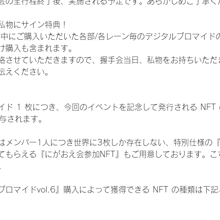
会の全行程終了後、実施される予定です。あらかじめご了承く
私物にサイン特典！
間中にご購入いただいた各部/各レーン毎のデジタルブロマイド
け購入も含まれます。
絡させていただきますので、握手会当日、私物をお持ちいただ
伝えください。
ド 1 枚につき、今回のイベントを記念して発行される NFT
が付与されます。
はメンバー1人につき世界に3枚しか存在しない、特別仕様の『
てもらえる『にがおえ会参加NFT』もご用意しております。こ
。
ロマイドvol.6』購入によって獲得できる NFT の種類は下