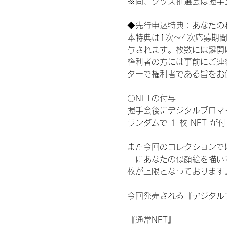
※尚、グッズ抽選会は握手
◆先行申込特典：あなたの
本特典は1次〜4次応募期
与されます。枚数には鍵開
権利者の方には事前にご連
ターで権利者である旨をお
〇NFTの付与
握手会後にデジタルブロマイ
ランダムで 1 枚 NFT 
また今回のコレクションで
ーにあなたの似顔絵を描い
枚が上限となっております
今回発売される『デジタルブ
『通常NFT』