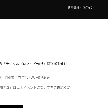
新規登録・ログイン
 真希『デジタルブロマイドvol.6』個別握手券付
6』個別握手券付1,700円(税込み)
期間などは以下イベントについてをご確認くだ