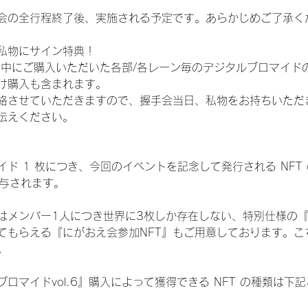
会の全行程終了後、実施される予定です。あらかじめご了承く
私物にサイン特典！
間中にご購入いただいた各部/各レーン毎のデジタルブロマイド
け購入も含まれます。
絡させていただきますので、握手会当日、私物をお持ちいただ
伝えください。
ド 1 枚につき、今回のイベントを記念して発行される NFT
が付与されます。
はメンバー1人につき世界に3枚しか存在しない、特別仕様の『
てもらえる『にがおえ会参加NFT』もご用意しております。こ
。
ロマイドvol.6』購入によって獲得できる NFT の種類は下