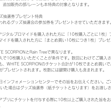
、追加販売の部/レーンも本特典の対象となります。
ッズ抽選券プレゼント特典
われるグッズ抽選会の参加券をプレゼントさせていただきます
SHOPでデジタルブロマイドを購入された方に「10枚購入ごとに1枚
マイドを購入された方に「まとめ買い10枚につき1枚」プレゼ
SCORPIONとRain Treeで異なります。
入で10枚購入いただくことが条件です。数回にわけてご購入
WHITE SCORPIONのチケット合計が10枚でまとめ買いであ
選券がプレゼントされます。枚数には鍵開け購入も含まれます。
日インフォメーションセンターでその旨をお伝えください。ご
ていた場合はグッズ抽選券（紙チケットとなります）をお渡し
TAアプリにチケットを付与する際に10枚以上ご購入された旨を
。