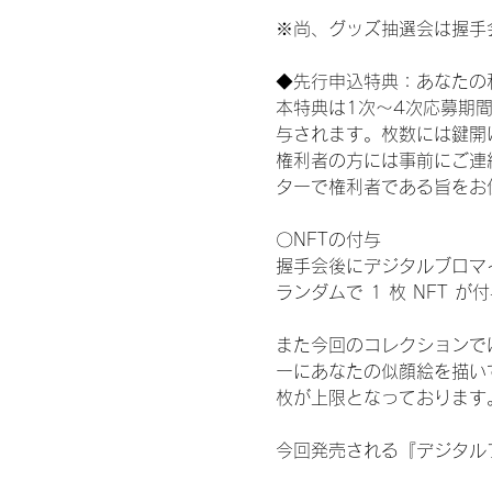
※尚、グッズ抽選会は握手
◆先行申込特典：あなたの
本特典は1次〜4次応募期
与されます。枚数には鍵開
権利者の方には事前にご連
ターで権利者である旨をお
〇NFTの付与
握手会後にデジタルブロマイ
ランダムで 1 枚 NFT 
また今回のコレクションで
ーにあなたの似顔絵を描い
枚が上限となっております
今回発売される『デジタルブ