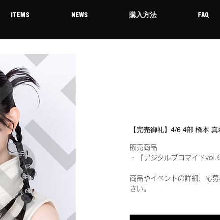
ITEMS
NEWS
購入方法
FAQ
【完売御礼】4/6 4部 橋本
販売商品
・『デジタルブロマイドvol.
商品やイベントの詳細、応募
さい。