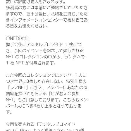
数には鍵開け購入も含まれます。
権利者の方には事前にご連絡させていただき
ますので、握手会当日、私物をお持ちいただ
きインフォメーションセンターで権利者であ
る旨をお伝えください。
〇NFTの付与
握手会後にデジタルブロマイド 1 枚につ
き、今回のイベントを記念して発行される 
NFT のコレクションの中から、ランダムで 
1 枚 NFT が付与されます。
また今回のコレクションではメンバー1人に
つき世界に3枚しか存在しない、特別仕様の
『レアNFT』に加え、メンバーにあなたの似
顔絵を描いてもらえる『にがおえ会参加
NFT』もご用意しております。こちらもメン
バー1人につき3枚が上限となっておりま
す。
今回発売される『デジタルブロマイド
vol.6』購入によって獲得できる NFT の種