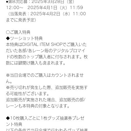
●第8次応募：2025年3月28日（金）
12:00～　2025年4月1日（火）11:59
（当落発表：2025年4月2日（水）11:00
までに発表予定）
〇ご購入特典
◆ツーショット特典
本特典はDIGITAL ITEM SHOPでご購入いた
だいた各部/各レーン毎のデジタルブロマイ
ドの枚数のトップ購入者に付与されます。枚
数には鍵開け購入も含まれます。
※当日会場でのご購入はカウントされませ
ん。
※売り切れが発生した際、追加販売を実施す
る可能性がございます。
追加販売が実施された場合、追加販売の部/
レーンも本特典の対象となります。
◆10枚購入ごとに1枚グッズ抽選券プレゼ
ント特典
以下の条件で当日会場で行われるグッズ抽選