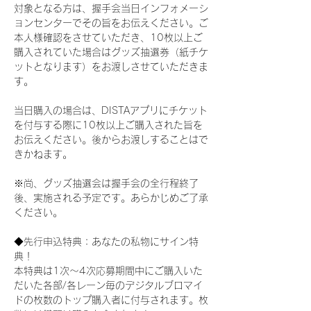
対象となる方は、握手会当日インフォメーシ
ョンセンターでその旨をお伝えください。ご
本人様確認をさせていただき、10枚以上ご
購入されていた場合はグッズ抽選券（紙チケ
ットとなります）をお渡しさせていただきま
す。
当日購入の場合は、DISTAアプリにチケット
を付与する際に10枚以上ご購入された旨を
お伝えください。後からお渡しすることはで
きかねます。
※尚、グッズ抽選会は握手会の全行程終了
後、実施される予定です。あらかじめご了承
ください。
◆先行申込特典：あなたの私物にサイン特
典！
本特典は1次〜4次応募期間中にご購入いた
だいた各部/各レーン毎のデジタルブロマイ
ドの枚数のトップ購入者に付与されます。枚