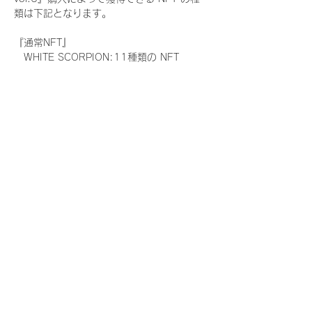
類は下記となります。
『通常NFT』
　WHITE SCORPION:11種類の NFT
『レアNFT』(メンバー1人につき3枚上限の
限定NFT)
　WHITE SCORPION:11種類の NFT(メン
バー本人による手書きのコメントとサイン
入)
『SR NFT』(メンバー1人につき1枚上限の
限定NFT)
　WHITE SCORPION:11種類の NFT(メン
バー本人による手書きのコメントとサイン
入)
『にがおえ会参加NFT』(メンバー1人につ
き3枚上限の限定NFT)
　WHITE SCORPION:11種類の NFT