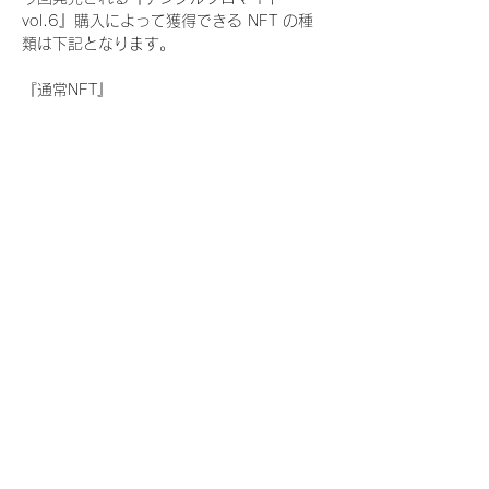
vol.6』購入によって獲得できる NFT の種
類は下記となります。
『通常NFT』
　Rain Tree:17種類のNFT
『レアNFT』(メンバー1人につき3枚上限の
限定NFT)
　Rain Tree:17種類のNFT(メンバー本人に
よる手書きのコメントとサイン入)
『SR NFT』(メンバー1人につき1枚上限の
限定NFT)
　Rain Tree:17種類のNFT(メンバー本人に
よる手書きのコメントとサイン入)
『にがおえ会参加NFT』(メンバー1人につ
き3枚上限の限定NFT)
　Rain Tree:17種類のNFT
※にがおえ会とは？