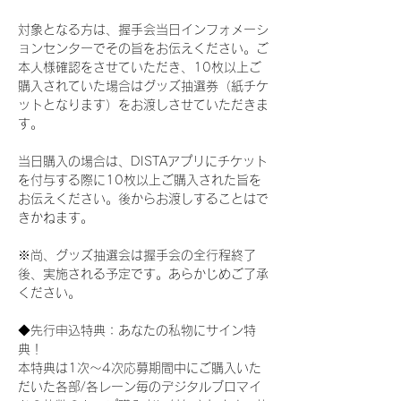
対象となる方は、握手会当日インフォメーシ
ョンセンターでその旨をお伝えください。ご
本人様確認をさせていただき、10枚以上ご
購入されていた場合はグッズ抽選券（紙チケ
ットとなります）をお渡しさせていただきま
す。
当日購入の場合は、DISTAアプリにチケット
を付与する際に10枚以上ご購入された旨を
お伝えください。後からお渡しすることはで
きかねます。
※尚、グッズ抽選会は握手会の全行程終了
後、実施される予定です。あらかじめご了承
ください。
◆先行申込特典：あなたの私物にサイン特
典！
本特典は1次〜4次応募期間中にご購入いた
だいた各部/各レーン毎のデジタルブロマイ