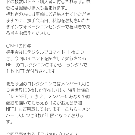
ドの枚数のトップ購入者に付与されます。枚
数には鍵開け購入も含まれます。
権利者の方には事前にご連絡させていただき
ますので、握手会当日、私物をお持ちいただ
きインフォメーションセンターで権利者であ
る旨をお伝えください。
〇NFTの付与
握手会後にデジタルブロマイド 1 枚につ
き、今回のイベントを記念して発行される 
NFT のコレクションの中から、ランダムで 
1 枚 NFT が付与されます。
また今回のコレクションではメンバー1人に
つき世界に3枚しか存在しない、特別仕様の
『レアNFT』に加え、メンバーにあなたの似
顔絵を描いてもらえる『にがおえ会参加
NFT』もご用意しております。こちらもメン
バー1人につき3枚が上限となっておりま
す。
今回発売される『デジタルブロマイド