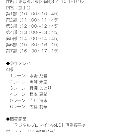
住所：東京都江東区有明3-4-10 TFTビル
内容：握手会
第1部（10：00～10：45） 
第2部（11：00～11：45）
第3部（12：00～12：45）
第4部（13：00～13：45）
第5部（14：00～14：45）
第6部（15：30～16：15）
第7部（16：30～17：15）
◆参加メンバー
4部 
・1レーン　水野 乃愛
・2レーン　黒澤 禾恋
・3レーン　綾瀬 ことり
・4レーン　橋本 真希
・5レーン　吉川 海未
・6レーン　佐藤 莉華
◆販売商品
・『デジタルブロマイドvol.6』個別握手券
付・・・1,700円(税込み)