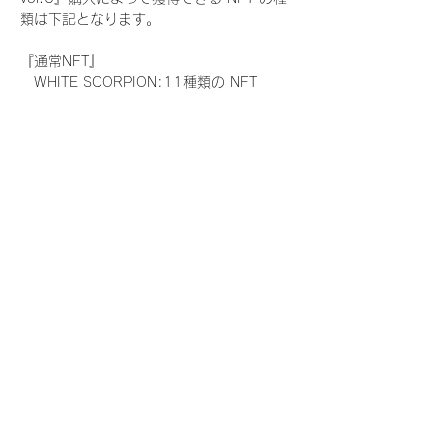
類は下記となります。
『通常NFT』
　WHITE SCORPION:11種類の NFT
『レアNFT』(メンバー1人につき3枚上限の
限定NFT)
　WHITE SCORPION:11種類の NFT(メン
バー本人による手書きのコメントとサイン
入)
『SR NFT』(メンバー1人につき1枚上限の
限定NFT)
　WHITE SCORPION:11種類の NFT(メン
バー本人による手書きのコメントとサイン
入)
『にがおえ会参加NFT』(メンバー1人につ
き3枚上限の限定NFT)
　WHITE SCORPION:11種類の NFT