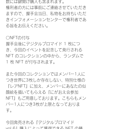
数には鍵開け購入も含まれます。
権利者の方には事前にご連絡させていただき
ますので、握手会当日、私物をお持ちいただ
きインフォメーションセンターで権利者であ
る旨をお伝えください。
〇NFTの付与
握手会後にデジタルブロマイド 1 枚につ
き、今回のイベントを記念して発行される 
NFT のコレクションの中から、ランダムで 
1 枚 NFT が付与されます。
また今回のコレクションではメンバー1人に
つき世界に3枚しか存在しない、特別仕様の
『レアNFT』に加え、メンバーにあなたの似
顔絵を描いてもらえる『にがおえ会参加
NFT』もご用意しております。こちらもメン
バー1人につき3枚が上限となっておりま
す。
今回発売される『デジタルブロマイド
vol.6』購入によって獲得できる NFT の種