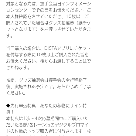
対象となる方は、握手会当日インフォメーシ
ョンセンターでその旨をお伝えください。ご
本人様確認をさせていただき、10枚以上ご
購入されていた場合はグッズ抽選券（紙チケ
ットとなります）をお渡しさせていただきま
す。
当日購入の場合は、DISTAアプリにチケット
を付与する際に10枚以上ご購入された旨を
お伝えください。後からお渡しすることはで
きかねます。
※尚、グッズ抽選会は握手会の全行程終了
後、実施される予定です。あらかじめご了承
ください。
◆先行申込特典：あなたの私物にサイン特
典！
本特典は1次〜4次応募期間中にご購入いた
だいた各部/各レーン毎のデジタルブロマイ
ドの枚数のトップ購入者に付与されます。枚