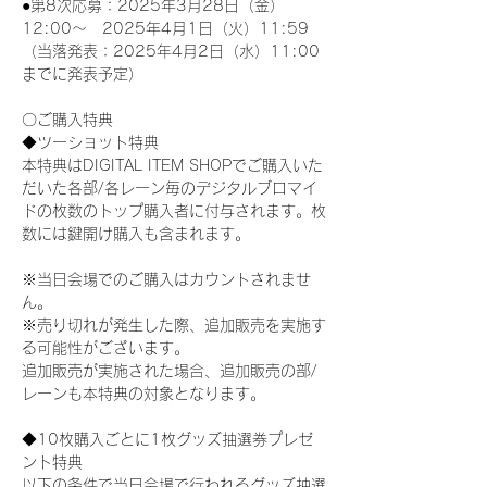
●第8次応募：2025年3月28日（金）
12:00～　2025年4月1日（火）11:59
（当落発表：2025年4月2日（水）11:00
までに発表予定）
〇ご購入特典
◆ツーショット特典
本特典はDIGITAL ITEM SHOPでご購入いた
だいた各部/各レーン毎のデジタルブロマイ
ドの枚数のトップ購入者に付与されます。枚
数には鍵開け購入も含まれます。
※当日会場でのご購入はカウントされませ
ん。
※売り切れが発生した際、追加販売を実施す
る可能性がございます。
追加販売が実施された場合、追加販売の部/
レーンも本特典の対象となります。
◆10枚購入ごとに1枚グッズ抽選券プレゼ
ント特典
以下の条件で当日会場で行われるグッズ抽選