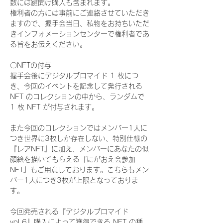
数には鍵開け購入も含まれます。
権利者の方には事前にご連絡させていただき
ますので、握手会当日、私物をお持ちいただ
きインフォメーションセンターで権利者であ
る旨をお伝えください。
〇NFTの付与
握手会後にデジタルブロマイド 1 枚につ
き、今回のイベントを記念して発行される 
NFT のコレクションの中から、ランダムで 
1 枚 NFT が付与されます。
また今回のコレクションではメンバー1人に
つき世界に3枚しか存在しない、特別仕様の
『レアNFT』に加え、メンバーにあなたの似
顔絵を描いてもらえる『にがおえ会参加
NFT』もご用意しております。こちらもメン
バー1人につき3枚が上限となっておりま
す。
今回発売される『デジタルブロマイド
vol.6』購入によって獲得できる NFT の種