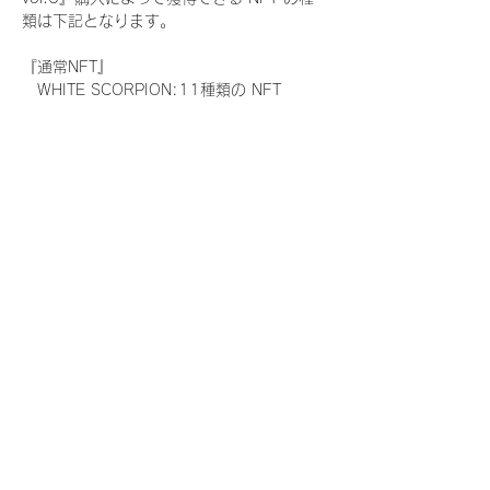
類は下記となります。
『通常NFT』
　WHITE SCORPION:11種類の NFT
『レアNFT』(メンバー1人につき3枚上限の
限定NFT)
　WHITE SCORPION:11種類の NFT(メン
バー本人による手書きのコメントとサイン
入)
『SR NFT』(メンバー1人につき1枚上限の
限定NFT)
　WHITE SCORPION:11種類の NFT(メン
バー本人による手書きのコメントとサイン
入)
『にがおえ会参加NFT』(メンバー1人につ
き3枚上限の限定NFT)
　WHITE SCORPION:11種類の NFT