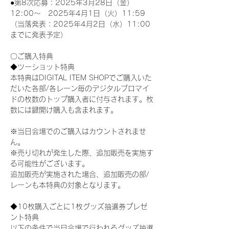
●第8次応募：2025年3月28日（金）
12:00～　2025年4月1日（火）11:59
（当落発表：2025年4月2日（水）11:00
までに発表予定）
〇ご購入特典
◆ツーショット特典
本特典はDIGITAL ITEM SHOPでご購入いた
だいた各部/各レーン毎のデジタルブロマイ
ドの枚数のトップ購入者に付与されます。枚
数には鍵開け購入も含まれます。
※当日会場でのご購入はカウントされませ
ん。
※売り切れが発生した際、追加販売を実施す
る可能性がございます。
追加販売が実施された場合、追加販売の部/
レーンも本特典の対象となります。
◆10枚購入ごとに1枚グッズ抽選券プレゼ
ント特典
以下の条件で当日会場で行われるグッズ抽選