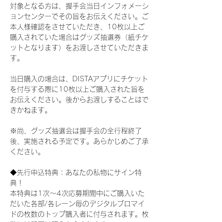
対象となる方は、握手会当日インフォメーシ
ョンセンターでその旨をお伝えください。ご
本人様確認をさせていただき、10枚以上ご
購入されていた場合はグッズ抽選券（紙チケ
ットとなります）をお渡しさせていただきま
す。
当日購入の場合は、DISTAアプリにチケット
を付与する際に10枚以上ご購入された旨を
お伝えください。後からお渡しすることはで
きかねます。
※尚、グッズ抽選会は握手会の全行程終了
後、実施される予定です。あらかじめご了承
ください。
◆先行申込特典：あなたの私物にサイン特
典！
本特典は1次〜4次応募期間中にご購入いた
だいた各部/各レーン毎のデジタルブロマイ
ドの枚数のトップ購入者に付与されます。枚