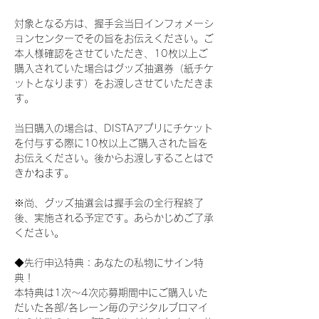
対象となる方は、握手会当日インフォメーシ
ョンセンターでその旨をお伝えください。ご
本人様確認をさせていただき、10枚以上ご
購入されていた場合はグッズ抽選券（紙チケ
ットとなります）をお渡しさせていただきま
す。
当日購入の場合は、DISTAアプリにチケット
を付与する際に10枚以上ご購入された旨を
お伝えください。後からお渡しすることはで
きかねます。
※尚、グッズ抽選会は握手会の全行程終了
後、実施される予定です。あらかじめご了承
ください。
◆先行申込特典：あなたの私物にサイン特
典！
本特典は1次〜4次応募期間中にご購入いた
だいた各部/各レーン毎のデジタルブロマイ