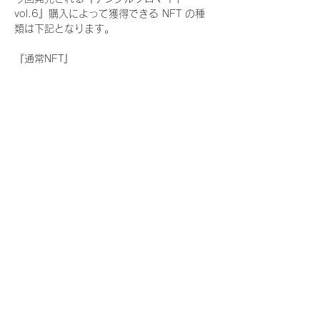
vol.6』購入によって獲得できる NFT の種
類は下記となります。
『通常NFT』
　Rain Tree:17種類のNFT
『レアNFT』(メンバー1人につき3枚上限の
限定NFT)
　Rain Tree:17種類のNFT(メンバー本人に
よる手書きのコメントとサイン入)
『SR NFT』(メンバー1人につき1枚上限の
限定NFT)
　Rain Tree:17種類のNFT(メンバー本人に
よる手書きのコメントとサイン入)
『にがおえ会参加NFT』(メンバー1人につ
き3枚上限の限定NFT)
　Rain Tree:17種類のNFT
※にがおえ会とは？