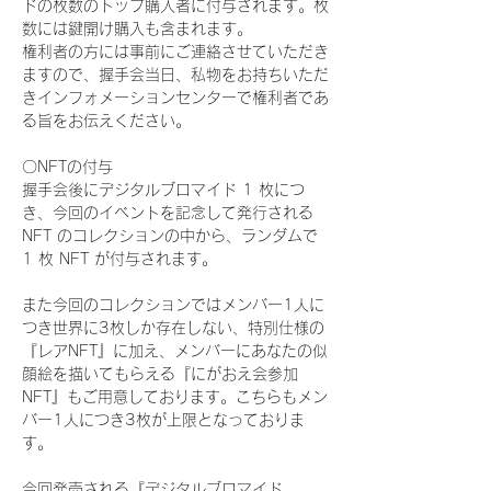
ドの枚数のトップ購入者に付与されます。枚
数には鍵開け購入も含まれます。
権利者の方には事前にご連絡させていただき
ますので、握手会当日、私物をお持ちいただ
きインフォメーションセンターで権利者であ
る旨をお伝えください。
〇NFTの付与
握手会後にデジタルブロマイド 1 枚につ
き、今回のイベントを記念して発行される 
NFT のコレクションの中から、ランダムで 
1 枚 NFT が付与されます。
また今回のコレクションではメンバー1人に
つき世界に3枚しか存在しない、特別仕様の
『レアNFT』に加え、メンバーにあなたの似
顔絵を描いてもらえる『にがおえ会参加
NFT』もご用意しております。こちらもメン
バー1人につき3枚が上限となっておりま
す。
今回発売される『デジタルブロマイド