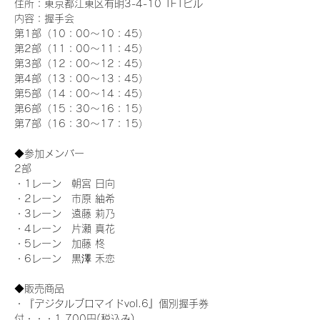
住所：東京都江東区有明3-4-10 TFTビル
内容：握手会
第1部（10：00～10：45） 
第2部（11：00～11：45）
第3部（12：00～12：45）
第4部（13：00～13：45）
第5部（14：00～14：45）
第6部（15：30～16：15）
第7部（16：30～17：15）
◆参加メンバー
2部 
・1レーン　朝宮 日向
・2レーン　市原 紬希
・3レーン　遠藤 莉乃
・4レーン　片瀬 真花
・5レーン　加藤 柊
・6レーン　黒澤 禾恋
◆販売商品
・『デジタルブロマイドvol.6』個別握手券
付・・・1,700円(税込み)