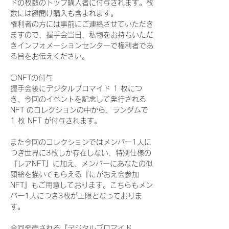
ドの枚数のトップ購入者に付与されます。枚
数には鍵開け購入も含まれます。
権利者の方には事前にご連絡させていただき
ますので、握手会当日、私物をお持ちいただ
きインフォメーションセンターで権利者であ
る旨をお伝えください。
〇NFTの付与
握手会後にデジタルブロマイド 1 枚につ
き、今回のイベントを記念して発行される 
NFT のコレクションの中から、ランダムで 
1 枚 NFT が付与されます。
また今回のコレクションではメンバー1人に
つき世界に3枚しか存在しない、特別仕様の
『レアNFT』に加え、メンバーにあなたの似
顔絵を描いてもらえる『にがおえ会参加
NFT』もご用意しております。こちらもメン
バー1人につき3枚が上限となっておりま
す。
今回発売される『デジタルブロマイド