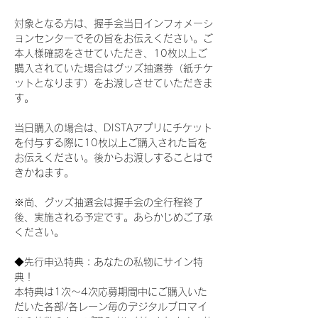
対象となる方は、握手会当日インフォメーシ
ョンセンターでその旨をお伝えください。ご
本人様確認をさせていただき、10枚以上ご
購入されていた場合はグッズ抽選券（紙チケ
ットとなります）をお渡しさせていただきま
す。
当日購入の場合は、DISTAアプリにチケット
を付与する際に10枚以上ご購入された旨を
お伝えください。後からお渡しすることはで
きかねます。
※尚、グッズ抽選会は握手会の全行程終了
後、実施される予定です。あらかじめご了承
ください。
◆先行申込特典：あなたの私物にサイン特
典！
本特典は1次〜4次応募期間中にご購入いた
だいた各部/各レーン毎のデジタルブロマイ