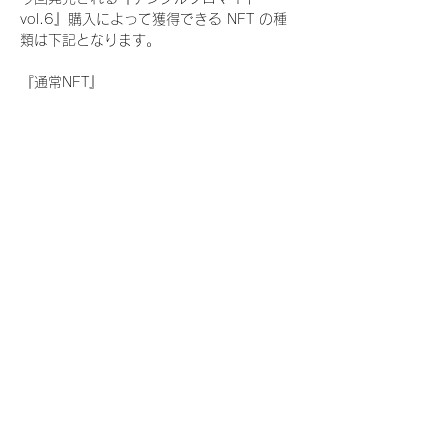
vol.6』購入によって獲得できる NFT の種
類は下記となります。
『通常NFT』
　Rain Tree:17種類のNFT
『レアNFT』(メンバー1人につき3枚上限の
限定NFT)
　Rain Tree:17種類のNFT(メンバー本人に
よる手書きのコメントとサイン入)
『SR NFT』(メンバー1人につき1枚上限の
限定NFT)
　Rain Tree:17種類のNFT(メンバー本人に
よる手書きのコメントとサイン入)
『にがおえ会参加NFT』(メンバー1人につ
き3枚上限の限定NFT)
　Rain Tree:17種類のNFT
※にがおえ会とは？