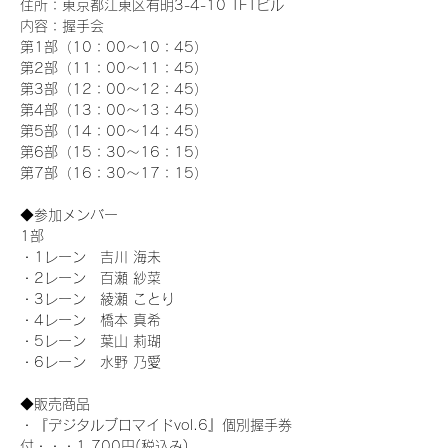
住所：東京都江東区有明3-4-10 TFTビル
内容：握手会
第1部（10：00～10：45） 
第2部（11：00～11：45）
第3部（12：00～12：45）
第4部（13：00～13：45）
第5部（14：00～14：45）
第6部（15：30～16：15）
第7部（16：30～17：15）
◆参加メンバー
1部 
・1レーン　吉川 海未
・2レーン　百瀬 紗菜
・3レーン　綾瀬 ことり
・4レーン　橋本 真希
・5レーン　葉山 莉瑚
・6レーン　水野 乃愛
◆販売商品
・『デジタルブロマイドvol.6』個別握手券
付・・・1,700円(税込み)