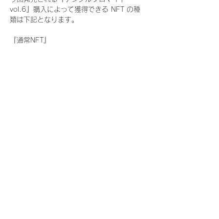
vol.6』購入によって獲得できる NFT の種
類は下記となります。
『通常NFT』
　Rain Tree:17種類のNFT
『レアNFT』(メンバー1人につき3枚上限の
限定NFT)
　Rain Tree:17種類のNFT(メンバー本人に
よる手書きのコメントとサイン入)
『SR NFT』(メンバー1人につき1枚上限の
限定NFT)
　Rain Tree:17種類のNFT(メンバー本人に
よる手書きのコメントとサイン入)
『にがおえ会参加NFT』(メンバー1人につ
き3枚上限の限定NFT)
　Rain Tree:17種類のNFT
※にがおえ会とは？