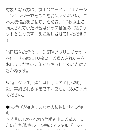
対象となる方は、握手会当日インフォメーシ
ョンセンターでその旨をお伝えください。ご
本人様確認をさせていただき、10枚以上ご
購入されていた場合はグッズ抽選券（紙チケ
ットとなります）をお渡しさせていただきま
す。
当日購入の場合は、DISTAアプリにチケット
を付与する際に10枚以上ご購入された旨を
お伝えください。後からお渡しすることはで
きかねます。
※尚、グッズ抽選会は握手会の全行程終了
後、実施される予定です。あらかじめご了承
ください。
◆先行申込特典：あなたの私物にサイン特
典！
本特典は1次〜4次応募期間中にご購入いた
だいた各部/各レーン毎のデジタルブロマイ