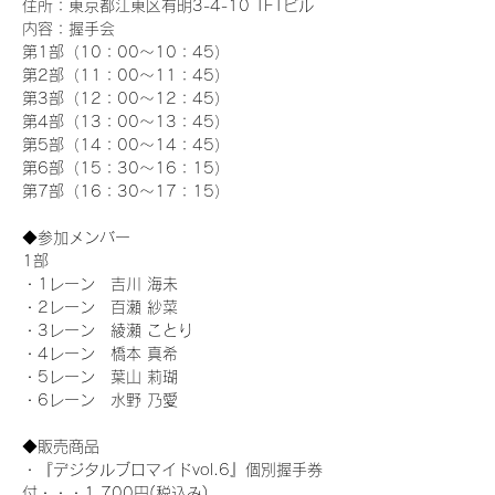
住所：東京都江東区有明3-4-10 TFTビル
内容：握手会
第1部（10：00～10：45） 
第2部（11：00～11：45）
第3部（12：00～12：45）
第4部（13：00～13：45）
第5部（14：00～14：45）
第6部（15：30～16：15）
第7部（16：30～17：15）
◆参加メンバー
1部 
・1レーン　吉川 海未
・2レーン　百瀬 紗菜
・3レーン　綾瀬 ことり
・4レーン　橋本 真希
・5レーン　葉山 莉瑚
・6レーン　水野 乃愛
◆販売商品
・『デジタルブロマイドvol.6』個別握手券
付・・・1,700円(税込み)