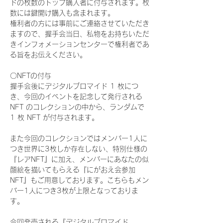
ドの枚数のトップ購入者に付与されます。枚
数には鍵開け購入も含まれます。
権利者の方には事前にご連絡させていただき
ますので、握手会当日、私物をお持ちいただ
きインフォメーションセンターで権利者であ
る旨をお伝えください。
〇NFTの付与
握手会後にデジタルブロマイド 1 枚につ
き、今回のイベントを記念して発行される 
NFT のコレクションの中から、ランダムで 
1 枚 NFT が付与されます。
また今回のコレクションではメンバー1人に
つき世界に3枚しか存在しない、特別仕様の
『レアNFT』に加え、メンバーにあなたの似
顔絵を描いてもらえる『にがおえ会参加
NFT』もご用意しております。こちらもメン
バー1人につき3枚が上限となっておりま
す。
今回発売される『デジタルブロマイド