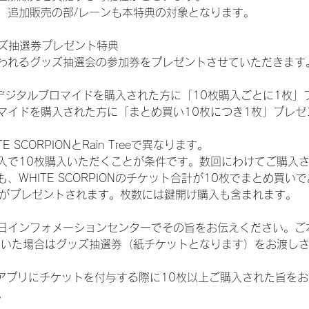
、追加販売の部/レーンも本特典の対象となります。
ッズ抽選券プレゼント特典
われるグッズ抽選会の参加券をプレゼントさせていただきます
SHOPでデジタルブロマイドを購入された方に「10枚購入ごとに1枚
マイドを購入された方に「まとめ買い10枚につき1枚」プレゼ
SCORPIONとRain Treeで異なります。
入で10枚購入いただくことが条件です。数回にわけてご購入
WHITE SCORPIONのチケット合計が10枚でまとめ買いであ
選券がプレゼントされます。枚数には鍵開け購入も含まれます。
日インフォメーションセンターでその旨をお伝えください。ご
ていた場合はグッズ抽選券（紙チケットとなります）をお渡し
TAアプリにチケットを付与する際に10枚以上ご購入された旨を
。