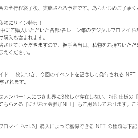
会の全行程終了後、実施される予定です。あらかじめご了承く
私物にサイン特典！
間中にご購入いただいた各部/各レーン毎のデジタルブロマイド
け購入も含まれます。
絡させていただきますので、握手会当日、私物をお持ちいただ
伝えください。
ド 1 枚につき、今回のイベントを記念して発行される NFT
が付与されます。
はメンバー1人につき世界に3枚しか存在しない、特別仕様の『
てもらえる『にがおえ会参加NFT』もご用意しております。こ
。
ロマイドvol.6』購入によって獲得できる NFT の種類は下