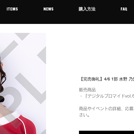
ITEMS
NEWS
購入方法
FAQ
【完売御礼】4/6 1部 水野
販売商品
・『デジタルブロマイドvol.
商品やイベントの詳細、応募
さい。