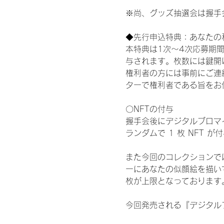
※尚、グッズ抽選会は握手
◆先行申込特典：あなたの
本特典は1次〜4次応募期
与されます。枚数には鍵開
権利者の方には事前にご連
ターで権利者である旨をお
〇NFTの付与
握手会後にデジタルブロマイ
ランダムで 1 枚 NFT 
また今回のコレクションで
ーにあなたの似顔絵を描い
枚が上限となっております
今回発売される『デジタルブ