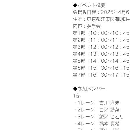
◆イベント概要 
会場＆日程：2025年4月6
住所：東京都江東区有明3-4-
内容：握手会
第1部（10：00～10：45
第2部（11：00～11：4
第3部（12：00～12：4
第4部（13：00～13：4
第5部（14：00～14：4
第6部（15：30～16：1
第7部（16：30～17：1
◆参加メンバー
1部 
・1レーン　吉川 海未
・2レーン　百瀬 紗菜
・3レーン　綾瀬 ことり
・4レーン　橋本 真希