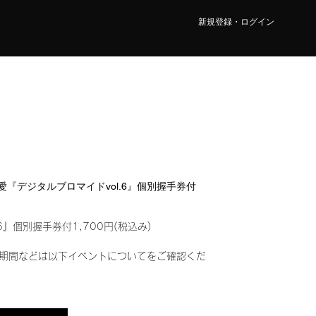
新規登録・ログイン
 乃愛『デジタルブロマイドvol.6』個別握手券付
6』個別握手券付1,700円(税込み)
期間などは以下イベントについてをご確認くだ