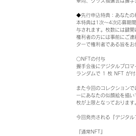
※尚、グッズ抽選会は握手
◆先行申込特典：あなたの
本特典は1次〜4次応募期
与されます。枚数には鍵開
権利者の方には事前にご連
ターで権利者である旨をお
〇NFTの付与
握手会後にデジタルブロマイ
ランダムで 1 枚 NFT 
また今回のコレクションで
ーにあなたの似顔絵を描い
枚が上限となっております
今回発売される『デジタルブ
『通常NFT』