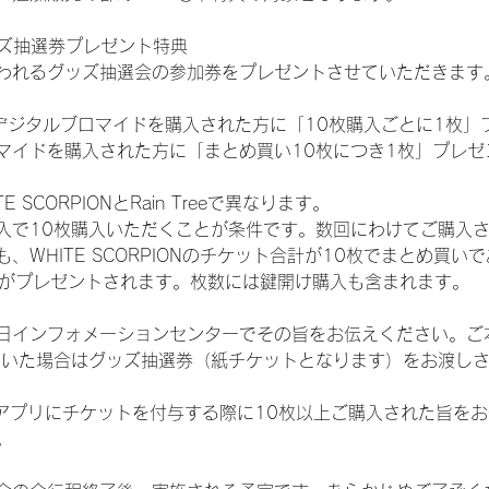
ッズ抽選券プレゼント特典
われるグッズ抽選会の参加券をプレゼントさせていただきます
SHOPでデジタルブロマイドを購入された方に「10枚購入ごとに1枚
マイドを購入された方に「まとめ買い10枚につき1枚」プレゼ
SCORPIONとRain Treeで異なります。
入で10枚購入いただくことが条件です。数回にわけてご購入
WHITE SCORPIONのチケット合計が10枚でまとめ買いであ
選券がプレゼントされます。枚数には鍵開け購入も含まれます。
日インフォメーションセンターでその旨をお伝えください。ご
ていた場合はグッズ抽選券（紙チケットとなります）をお渡し
TAアプリにチケットを付与する際に10枚以上ご購入された旨を
。