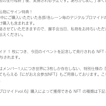
会の全行程終了後、実施される予定です。あらかじめご了承く
私物にサイン特典！
間中にご購入いただいた各部/各レーン毎のデジタルブロマイド
け購入も含まれます。
絡させていただきますので、握手会当日、私物をお持ちいただ
伝えください。
ド 1 枚につき、今回のイベントを記念して発行される NFT
が付与されます。
はメンバー1人につき世界に3枚しか存在しない、特別仕様の『
てもらえる『にがおえ会参加NFT』もご用意しております。こ
。
ロマイドvol.6』購入によって獲得できる NFT の種類は下