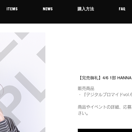
ITEMS
NEWS
購入方法
FAQ
【完売御礼】4/6 1部 HAN
販売商品
・『デジタルブロマイドvol.
商品やイベントの詳細、応募
さい。