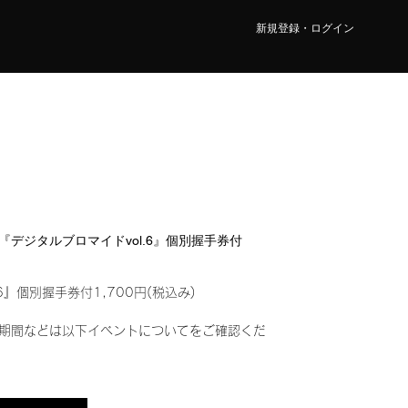
新規登録・ログイン
NA『デジタルブロマイドvol.6』個別握手券付
6』個別握手券付1,700円(税込み)
期間などは以下イベントについてをご確認くだ