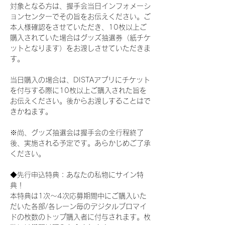
対象となる方は、握手会当日インフォメーシ
ョンセンターでその旨をお伝えください。ご
本人様確認をさせていただき、10枚以上ご
購入されていた場合はグッズ抽選券（紙チケ
ットとなります）をお渡しさせていただきま
す。
当日購入の場合は、DISTAアプリにチケット
を付与する際に10枚以上ご購入された旨を
お伝えください。後からお渡しすることはで
きかねます。
※尚、グッズ抽選会は握手会の全行程終了
後、実施される予定です。あらかじめご了承
ください。
◆先行申込特典：あなたの私物にサイン特
典！
本特典は1次〜4次応募期間中にご購入いた
だいた各部/各レーン毎のデジタルブロマイ
ドの枚数のトップ購入者に付与されます。枚