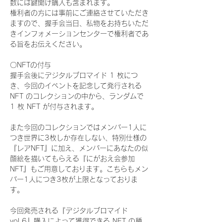
数には鍵開け購入も含まれます。
権利者の方には事前にご連絡させていただき
ますので、握手会当日、私物をお持ちいただ
きインフォメーションセンターで権利者であ
る旨をお伝えください。
〇NFTの付与
握手会後にデジタルブロマイド 1 枚につ
き、今回のイベントを記念して発行される 
NFT のコレクションの中から、ランダムで 
1 枚 NFT が付与されます。
また今回のコレクションではメンバー1人に
つき世界に3枚しか存在しない、特別仕様の
『レアNFT』に加え、メンバーにあなたの似
顔絵を描いてもらえる『にがおえ会参加
NFT』もご用意しております。こちらもメン
バー1人につき3枚が上限となっておりま
す。
今回発売される『デジタルブロマイド
vol.6』購入によって獲得できる NFT の種