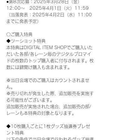
●第8次応募：2025年3月28日（金）
12:00～　2025年4月1日（火）11:59
（当落発表：2025年4月2日（水）11:00
までに発表予定）
〇ご購入特典
◆ツーショット特典
本特典はDIGITAL ITEM SHOPでご購入いた
だいた各部/各レーン毎のデジタルブロマイ
ドの枚数のトップ購入者に付与されます。枚
数には鍵開け購入も含まれます。
※当日会場でのご購入はカウントされませ
ん。
※売り切れが発生した際、追加販売を実施す
る可能性がございます。
追加販売が実施された場合、追加販売の部/
レーンも本特典の対象となります。
◆10枚購入ごとに1枚グッズ抽選券プレゼ
ント特典
以下の条件で当日会場で行われるグッズ抽選