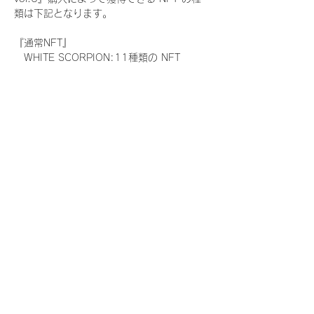
類は下記となります。
『通常NFT』
　WHITE SCORPION:11種類の NFT
『レアNFT』(メンバー1人につき3枚上限の
限定NFT)
　WHITE SCORPION:11種類の NFT(メン
バー本人による手書きのコメントとサイン
入)
『SR NFT』(メンバー1人につき1枚上限の
限定NFT)
　WHITE SCORPION:11種類の NFT(メン
バー本人による手書きのコメントとサイン
入)
『にがおえ会参加NFT』(メンバー1人につ
き3枚上限の限定NFT)
　WHITE SCORPION:11種類の NFT