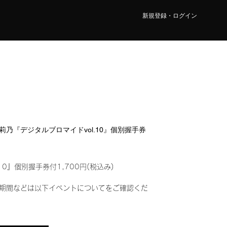
新規登録・ログイン
藤 莉乃『デジタルブロマイドvol.10』個別握手券
10』個別握手券付1,700円(税込み)
期間などは以下イベントについてをご確認くだ