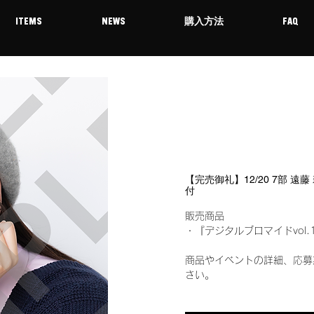
ITEMS
NEWS
購入方法
FAQ
【完売御礼】12/20 7部 遠
付
販売商品
・『デジタルブロマイドvol.
商品やイベントの詳細、応募
さい。