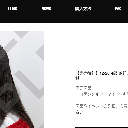
ITEMS
NEWS
購入方法
FAQ
【完売御礼】12/20 4部 鈴
付
販売商品
・『デジタルブロマイドvol.
商品やイベントの詳細、応募
さい。