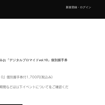
新規登録・ログイン
野 みお『デジタルブロマイドvol.10』個別握手券
10』個別握手券付1,700円(税込み)
期間などは以下イベントについてをご確認くだ