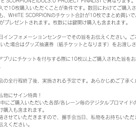
CORPIONとIDOL3.0 PROJECT FINALISTで異なります。
入で10枚購入いただくことが条件です。数回にわけてご購入
WHITE SCORPIONのチケット合計が10枚でまとめ買いであ
選券がプレゼントされます。枚数には鍵開け購入も含まれます。
日インフォメーションセンターでその旨をお伝えください。ご
ていた場合はグッズ抽選券（紙チケットとなります）をお渡し
TAアプリにチケットを付与する際に10枚以上ご購入された旨を
。
会の全行程終了後、実施される予定です。あらかじめご了承く
私物にサイン特典！
間中にご購入いただいた各部/各レーン毎のデジタルブロマイド
け購入も含まれます。
絡させていただきますので、握手会当日、私物をお持ちいただ
伝えください。