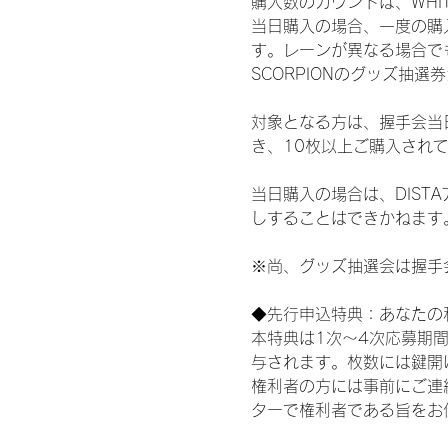
購入数のカウントは、WHITE S
当日購入の場合、一度の購
す。レーンが異なる場合でも、
SCORPIONのグッズ抽
対象となる方は、握手会当
き、10枚以上ご購入され
当日購入の場合は、DIS
しすることはできかねます
※尚、グッズ抽選会は握手
◆先行申込特典：あなたの
本特典は1次〜4次応募期
与されます。枚数には鍵開
権利者の方には事前にご連
ターで権利者である旨をお