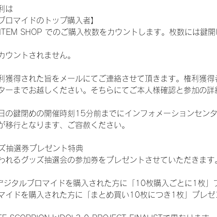
利は
ブロマイドのトップ購入者】
L ITEM SHOP でのご購入枚数をカウントします。枚数には
カウントされません。
得された旨をメールにてご連絡させて頂きます。権利獲得者はDIG
ターまでお越しください。そちらにてご本人様確認と参加の詳
日の鍵閉めの開催時刻15分前までにインフォメーションセン
が移行となります、ご容赦ください。
ッズ抽選券プレゼント特典
われるグッズ抽選会の参加券をプレゼントさせていただきます
SHOPでデジタルブロマイドを購入された方に「10枚購入ごとに1枚
マイドを購入された方に「まとめ買い10枚につき1枚」プレゼ