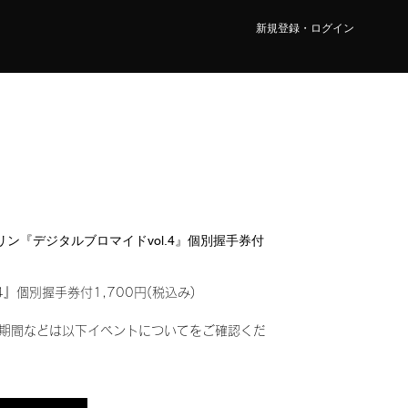
新規登録・ログイン
リンリン『デジタルブロマイドvol.4』個別握手券付
4』個別握手券付1,700円(税込み)
期間などは以下イベントについてをご確認くだ